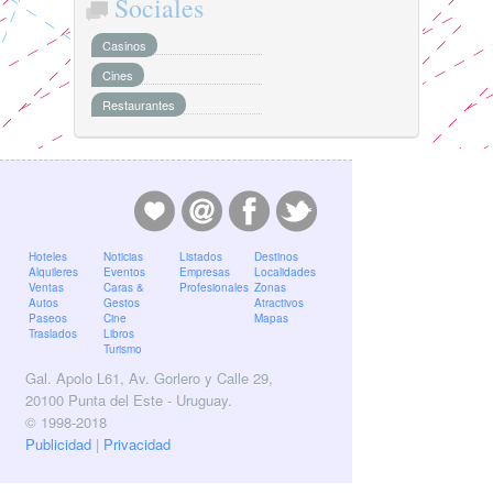
Sociales
Casinos
Cines
Restaurantes
Hoteles
Noticias
Listados
Destinos
Alquileres
Eventos
Empresas
Localidades
Ventas
Caras &
Profesionales
Zonas
Autos
Gestos
Atractivos
Paseos
Cine
Mapas
Traslados
Libros
Turismo
Gal. Apolo L61, Av. Gorlero y Calle 29,
20100 Punta del Este - Uruguay.
© 1998-2018
Publicidad
|
Privacidad