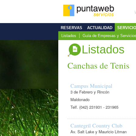
RESERVAS
ACTUALIDAD
SERVICI
Listados
Guía de Empresas y Servicio
Listados
Canchas de Tenis
Campus Municipal
3 de Febrero y Rincón
Maldonado
Telf. (042) 231931 - 231965
Cantegril Country Club
Av. Salt Lake y Mauricio Litman