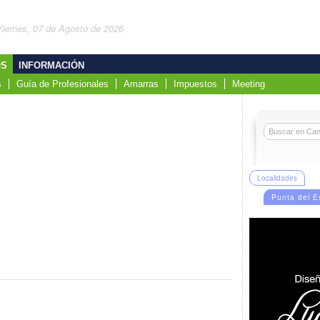
Viernes, 07 de Agosto de 2026
OS
INFORMACIÓN
s
Guía de Profesionales
Amarras
Impuestos
Meeting
Localidades
Punta del E