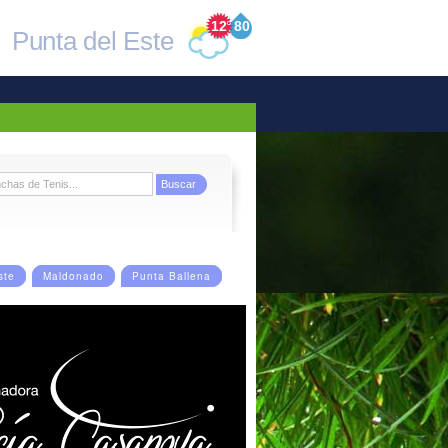
12
°
80
Punta del Este
ste
Maldonado
Punta Ballena