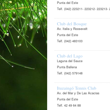
Punta del Este
Telf. (042) 223211- 223212- 223213-
Club del Bosque
Av. Italia y Roosevelt
Punta del Este
Telf. (042) 483103
Club del Lago
Laguna del Sauce
Punta Ballena
Telf. (042) 579148
Ituzaingó Tennis Club
Av. del Mar y De Las Acacias
Punta del Este
Telf. 42 49 64 88