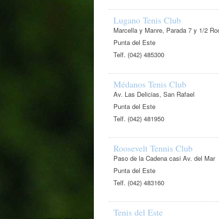
Lugano Tenis Club
Marcella y Manre, Parada 7 y 1/2 Ro
Punta del Este
Telf. (042) 485300
Médanos Tenis Club
Av. Las Delicias, San Rafael
Punta del Este
Telf. (042) 481950
Roosevelt Tennis Club
Paso de la Cadena casi Av. del Mar
Punta del Este
Telf. (042) 483160
Tenis del Este