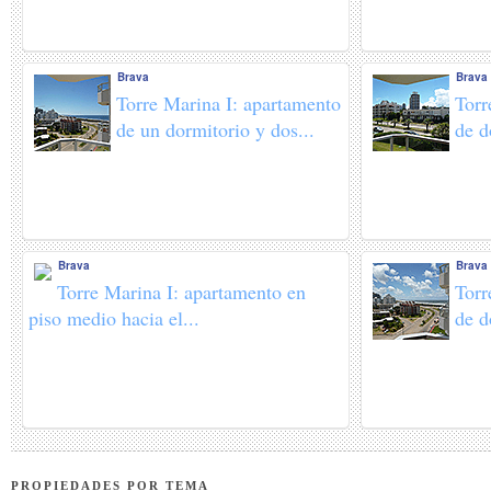
Brava
Brava
Torre Marina I: apartamento
Torr
de un dormitorio y dos...
de d
Brava
Brava
Torre Marina I: apartamento en
Torr
piso medio hacia el...
de d
PROPIEDADES POR TEMA