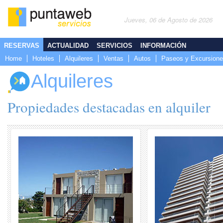
Jueves, 06 de Agosto de 2026
RESERVAS
ACTUALIDAD
SERVICIOS
INFORMACIÓN
Home
Hoteles
Alquileres
Ventas
Autos
Paseos y Excursion
Alquileres
Propiedades destacadas en alquiler