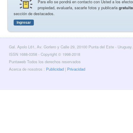
Para ello se pondrá en contacto con Usted a los efectos
propiedad, evaluarla, sacarle fotos y publicarla
gratuit
sección de destacados.
Ingresar
Gal. Apolo L61, Av. Gorlero y Calle 29, 20100 Punta del Este - Uruguay.
cebook
Twitter
ISSN 1688-0358 - Copyright © 1998-2018
Puntaweb Todos los derechos reservados
Acerca de nosotros :
Publicidad
|
Privacidad