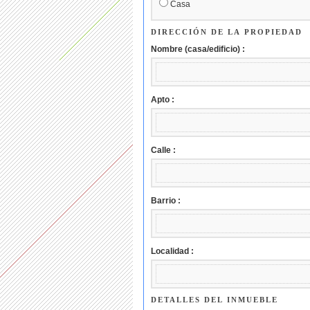
Casa
DIRECCIÓN DE LA PROPIEDAD
Nombre (casa/edificio) :
Apto :
Calle :
Barrio :
Localidad :
DETALLES DEL INMUEBLE