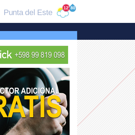
12
°
80
Punta del Este