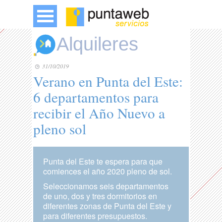
Alquileres
31/10/2019
Verano en Punta del Este:
6 departamentos para
recibir el Año Nuevo a
pleno sol
Punta del Este te espera para que
comiences el año 2020 pleno de sol.
Seleccionamos seis departamentos
de uno, dos y tres dormitorios en
diferentes zonas de Punta del Este y
para diferentes presupuestos.