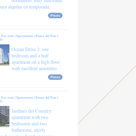
dormitorio, muy funcional,
para alquilar en temporada.
Prices
:
For rent
|
Apartments
|
Punta del Este
|
lt
Ocean Drive 2: one
bedroom and a half
apartment on a high floor
with excellent amenities
Prices
:
For rent
|
Apartments
|
Punta del Este
|
lt
Jardines del Country:
apartment with two
bedrooms and two
bathrooms, nicely