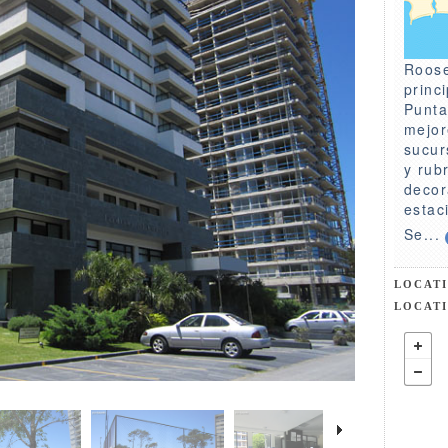
Roose
princ
Punta
mejor
sucur
y rub
decor
estac
Se...
LOCAT
LOCAT