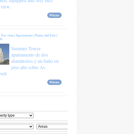
ated, equipped and very nice
 view.
Prices
:
For rent
|
Apartments
|
Punta del Este
|
lt
Summer Tower:
apartamento de dos
dormitorios y un baño en
piso alto sobre Av.
velt
Prices