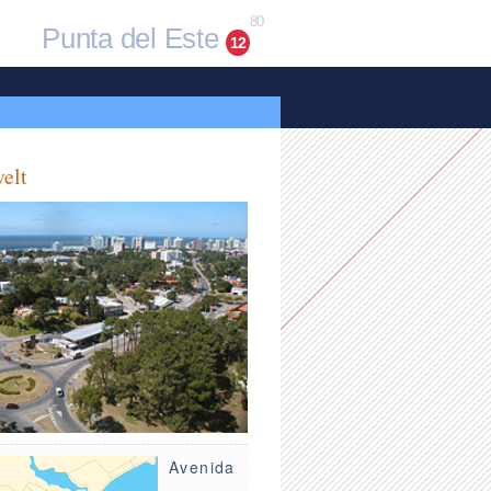
80
Punta del Este
12
elt
Avenida