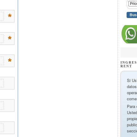
INGRES
RENT
Si Us
datos
opera
comer
Para 
Usted
propi
publi
secci