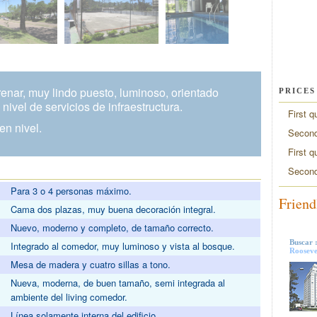
enar, muy lindo puesto, luminoso, orientado
PRICES
ivel de servicios de infraestructura.
First q
n nivel.
Second
First q
Second
Para 3 o 4 personas máximo.
Friend
Cama dos plazas, muy buena decoración integral.
Nuevo, moderno y completo, de tamaño correcto.
Buscar 
Integrado al comedor, muy luminoso y vista al bosque.
Rooseve
Mesa de madera y cuatro sillas a tono.
Nueva, moderna, de buen tamaño, semi integrada al
ambiente del living comedor.
Línea solamente interna del edificio.