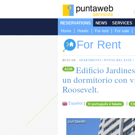
RESERVATIONS
NEWS
SERVICES
Home
Hotels
For rent
For sale
For Rent
BUSCAR :
APARTMENTS
|
PUNTA DEL ESTE
|
Edificio Jardine
A139
un dormitorio con vi
Roosevelt.
Español
|
|
O português é falado
Cl