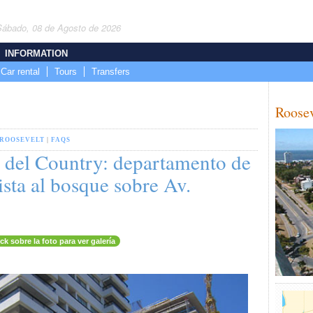
Sábado, 08 de Agosto de 2026
INFORMATION
Car rental
Tours
Transfers
Roosev
ROOSEVELT
|
FAQS
s del Country: departamento de
sta al bosque sobre Av.
ick sobre la foto para ver galería