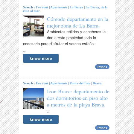
Search :
For rent
|
Apartments
|
La Barra
|
La Barra, de la
ruta al mar
Cómodo departamento en la
mejor zona de La Barra.
Ambientes cálidos y cancheros le
dan a esta propiedad todo lo
necesario para disfrutar el verano esteño.
...
know more
Prices
Search :
For rent
|
Apartments
|
Punta del Este
|
Brava
Icon Brava: departamento de
dos dormitorios en piso alto
a metros de la playa Brava.
...
know more
Prices