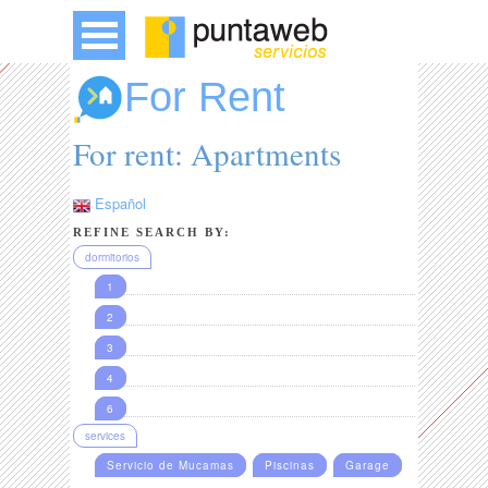
For Rent
For rent: Apartments
Español
REFINE SEARCH BY:
dormitorios
1
2
3
4
6
services
Servicio de Mucamas
Piscinas
Garage