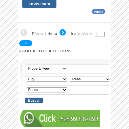
know more
Prices
Página 1 de 14
Ir a la página:
SEARCH OTHER OPTIONS