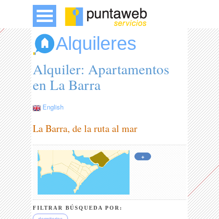
Alquileres
Alquiler: Apartamentos
en La Barra
English
La Barra, de la ruta al mar
+
FILTRAR BÚSQUEDA POR: