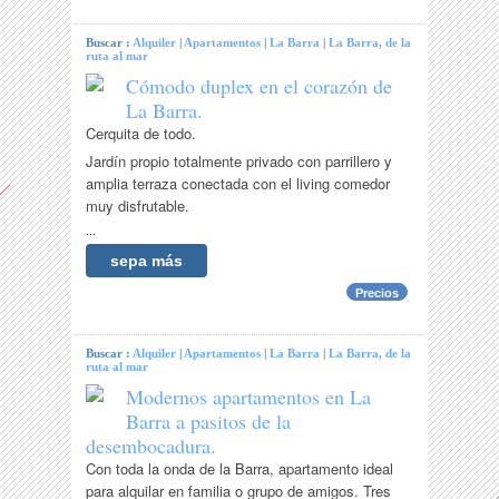
Buscar :
Alquiler
|
Apartamentos
|
La Barra
|
La Barra, de la
ruta al mar
Cómodo duplex en el corazón de
La Barra.
Cerquita de todo.
Jardín propio totalmente privado con parrillero y
amplia terraza conectada con el living comedor
muy disfrutable.
...
sepa más
Precios
Buscar :
Alquiler
|
Apartamentos
|
La Barra
|
La Barra, de la
ruta al mar
Modernos apartamentos en La
Barra a pasitos de la
desembocadura.
Con toda la onda de la Barra, apartamento ideal
para alquilar en familia o grupo de amigos. Tres