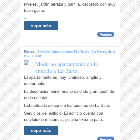
niveles, jardín terraza y parrilla, decorado con muy
buen gusto.
...
sepa más
Precios
Buscar :
Alquiler
|
Apartamentos
|
La Barra
|
La Barra, de la
ruta al mar
Moderno apartamento en la
entrada a La Barra.
El apartamento es muy luminoso, amplio y
confortable.
La decoración tiene mucho colorido y un touch de
onda oriental.
Está situado cercano a los puentes de La Barra.
Servicios del edificio: El edificio cuenta con
servicio de mucamas, piscina externa para...
sepa más
Precios