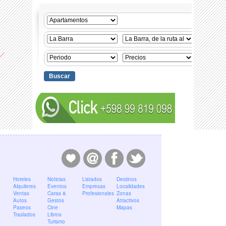
Hoteles
Noticias
Listados
Destinos
Alquileres
Eventos
Empresas
Localidades
Ventas
Caras &
Profesionales
Zonas
Autos
Gestos
Atractivos
Paseos
Cine
Mapas
Traslados
Libros
Turismo