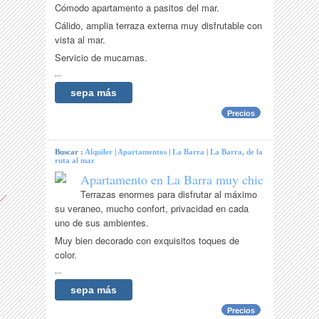
Cómodo apartamento a pasitos del mar.
Cálido, amplia terraza externa muy disfrutable con
vista al mar.
Servicio de mucamas.
...
sepa más
Precios
Buscar :
Alquiler
|
Apartamentos
|
La Barra
|
La Barra, de la
ruta al mar
Apartamento en La Barra muy chic
Terrazas enormes para disfrutar al máximo
su veraneo, mucho confort, privacidad en cada
uno de sus ambientes.
Muy bien decorado con exquisitos toques de
color.
...
sepa más
Precios