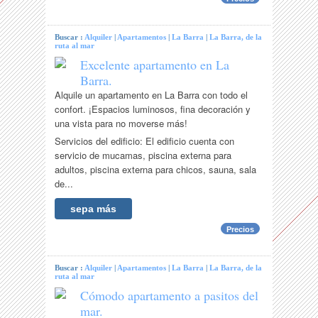
Buscar :
Alquiler
|
Apartamentos
|
La Barra
|
La Barra, de la
ruta al mar
Excelente apartamento en La
Barra.
Alquile un apartamento en La Barra con todo el
confort. ¡Espacios luminosos, fina decoración y
una vista para no moverse más!
Servicios del edificio: El edificio cuenta con
servicio de mucamas, piscina externa para
adultos, piscina externa para chicos, sauna, sala
de...
sepa más
Precios
Buscar :
Alquiler
|
Apartamentos
|
La Barra
|
La Barra, de la
ruta al mar
Cómodo apartamento a pasitos del
mar.