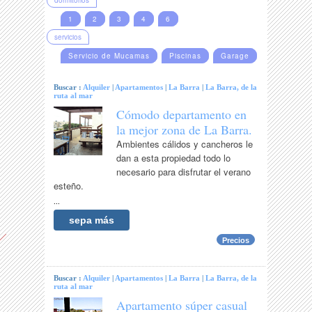
dormitorios
1
2
3
4
6
servicios
Servicio de Mucamas
Piscinas
Garage
Buscar :
Alquiler
|
Apartamentos
|
La Barra
|
La Barra, de la
ruta al mar
Cómodo departamento en
la mejor zona de La Barra.
Ambientes cálidos y cancheros le
dan a esta propiedad todo lo
necesario para disfrutar el verano
esteño.
...
sepa más
Precios
Buscar :
Alquiler
|
Apartamentos
|
La Barra
|
La Barra, de la
ruta al mar
Apartamento súper casual