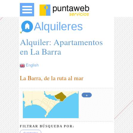
Alquileres
Alquiler: Apartamentos
en La Barra
English
La Barra, de la ruta al mar
+
FILTRAR BÚSQUEDA POR: