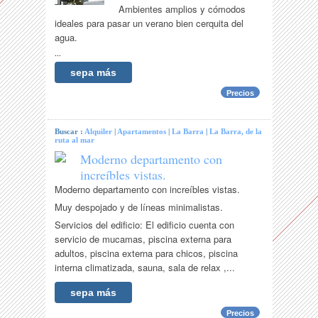
Ambientes amplios y cómodos
ideales para pasar un verano bien cerquita del
agua.
...
sepa más
Precios
Buscar :
Alquiler
|
Apartamentos
|
La Barra
|
La Barra, de la
ruta al mar
Moderno departamento con
increíbles vistas.
Moderno departamento con increíbles vistas.
Muy despojado y de líneas minimalistas.
Servicios del edificio: El edificio cuenta con
servicio de mucamas, piscina externa para
adultos, piscina externa para chicos, piscina
interna climatizada, sauna, sala de relax ,...
sepa más
Precios