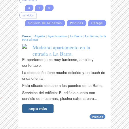
dormitorios
3
4
6
servicios
Servicio de Mucamas
Piscinas
Garage
Buscar :
Alquiler
|
Apartamentos
|
La Barra
|
La Barra, de la
ruta al mar
Moderno apartamento en la
entrada a La Barra.
El apartamento es muy luminoso, amplio y
confortable.
La decoración tiene mucho colorido y un touch de
onda oriental.
Está situado cercano a los puentes de La Barra.
Servicios del edificio: El edificio cuenta con
servicio de mucamas, piscina externa para...
sepa más
Precios