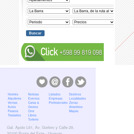
Hoteles
Noticias
Listados
Destinos
Alquileres
Eventos
Empresas
Localidades
Ventas
Caras &
Profesionales
Zonas
Autos
Gestos
Atractivos
Paseos
Cine
Mapas
Traslados
Libros
Turismo
Gal. Apolo L61, Av. Gorlero y Calle 29,
20100 Punta del Este - Uruguay.