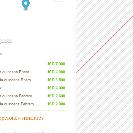
S
USD 7.000
a quincena Enero
USD 4.900
a quincena Enero
USD 3.500
o
USD 4.000
a quincena Febrero
USD 2.600
a quincena Febrero
USD 2.000
opciones similares