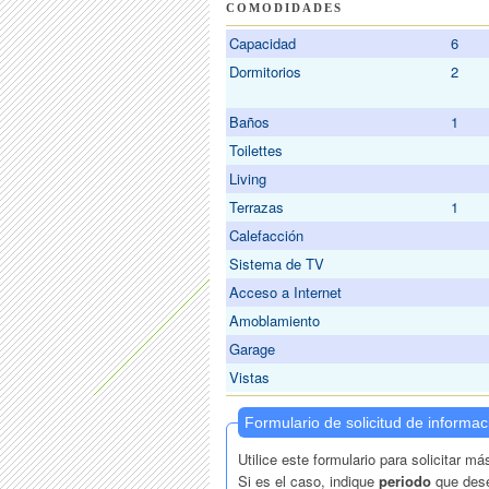
COMODIDADES
Capacidad
6
Dormitorios
2
Baños
1
Toilettes
Living
Terrazas
1
Calefacción
Sistema de TV
Acceso a Internet
Amoblamiento
Garage
Vistas