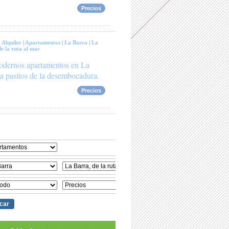
Precios
:
Alquiler
|
Apartamentos
|
La Barra
|
La
e la ruta al mar
dernos apartamentos en La
a pasitos de la desembocadura.
Precios