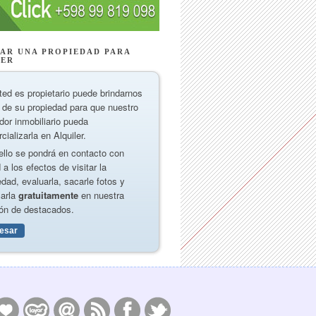
AR UNA PROPIEDAD PARA
LER
ted es propietario puede brindarnos
 de su propiedad para que nuestro
dor inmobiliario pueda
cializarla en Alquiler.
ello se pondrá en contacto con
 a los efectos de visitar la
edad, evaluarla, sacarle fotos y
carla
gratuitamente
en nuestra
ón de destacados.
resar