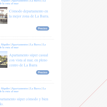
:
Alquiler
|
Apartamentos
|
La Barra
|
La
e la ruta al mar
Cómodo departamento en
la mejor zona de La Barra.
Precios
:
Alquiler
|
Apartamentos
|
La Barra
|
La
e la ruta al mar
Apartamento súper casual
con vista al mar, en pleno
centro de La Barra
Precios
:
Alquiler
|
Apartamentos
|
La Barra
|
La
e la ruta al mar
artamento súper cómodo y bien
do.