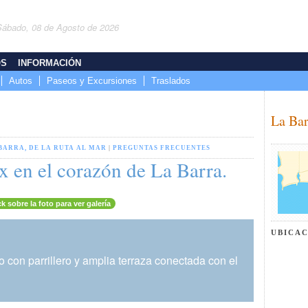
Sábado, 08 de Agosto de 2026
OS
INFORMACIÓN
Autos
Paseos y Excursiones
Traslados
La Bar
BARRA, DE LA RUTA AL MAR
|
PREGUNTAS FRECUENTES
en el corazón de La Barra.
ck sobre la foto para ver galería
UBICA
o con parrillero y amplia terraza conectada con el