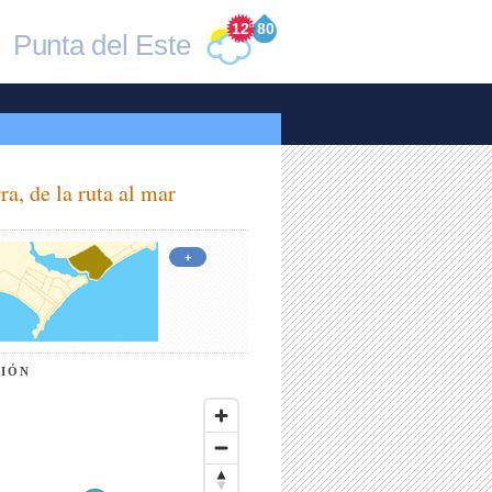
12
°
80
Punta del Este
ra, de la ruta al mar
+
CIÓN