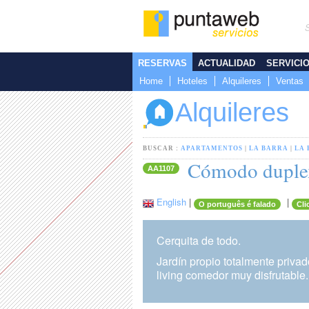
RESERVAS
ACTUALIDAD
SERVICI
Home
Hoteles
Alquileres
Ventas
Alquileres
BUSCAR :
APARTAMENTOS
|
LA BARRA
|
LA 
Cómodo duplex 
AA1107
English
|
|
O português é falado
Cli
Cerquita de todo.
Jardín propio totalmente privad
living comedor muy disfrutable.