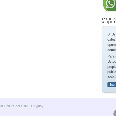
INGRES
ALQUI
Si Us
datos
opera
comer
Para 
Usted
propi
publi
secci
Ing
0100 Punta del Este - Uruguay.