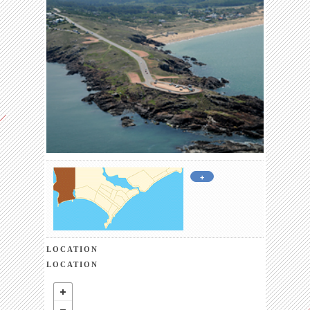
+
LOCATION
LOCATION