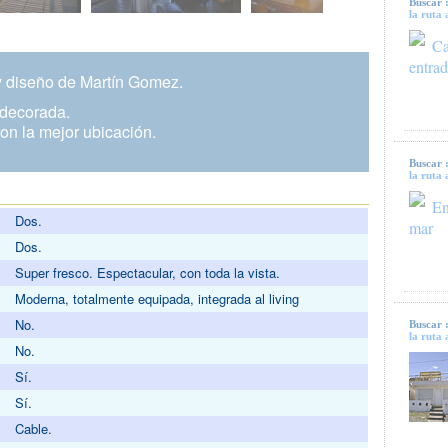
Buscar 
la ruta 
Ca
entrad
 y diseño de Martín Gomez.
 decorada.
on la mejor ubicación.
Buscar 
la ruta 
En
Dos.
mar
Dos.
Super fresco. Espectacular, con toda la vista.
Moderna, totalmente equipada, integrada al living
No.
Buscar 
la ruta 
No.
Sí.
Sí.
Cable.