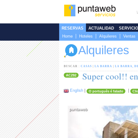
RESERVAS
ACTUALIDAD
SERVICI
Home
Hoteles
Alquileres
Ventas
Alquileres
BUSCAR :
CASAS
|
LA BARRA
|
LA BARRA, D
Super cool!! en
AC292
English
|
|
O português é falado
Cli