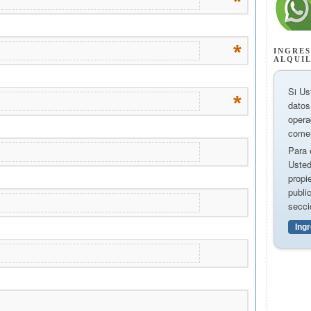
INGRES
ALQUI
Si Us
datos
opera
comer
Para 
Usted
propi
publi
secci
Ing