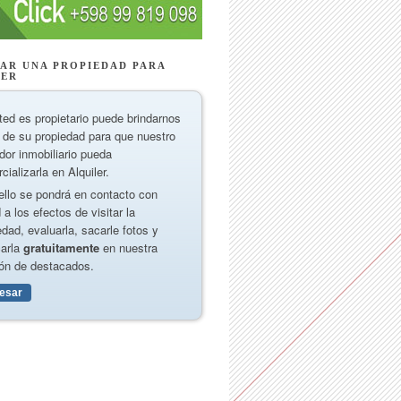
AR UNA PROPIEDAD PARA
LER
ted es propietario puede brindarnos
 de su propiedad para que nuestro
dor inmobiliario pueda
cializarla en Alquiler.
ello se pondrá en contacto con
 a los efectos de visitar la
edad, evaluarla, sacarle fotos y
carla
gratuitamente
en nuestra
ón de destacados.
resar