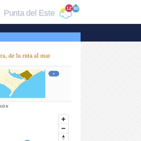
12
°
80
Punta del Este
ra, de la ruta al mar
+
CIÓN