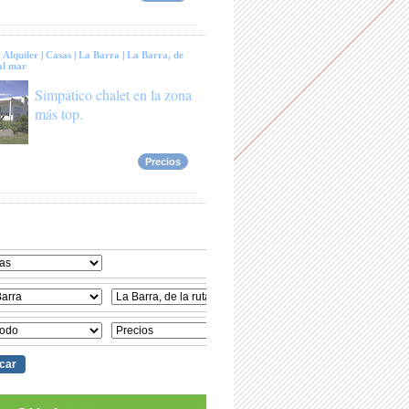
:
Alquiler
|
Casas
|
La Barra
|
La Barra, de
al mar
Simpático chalet en la zona
más top.
Precios