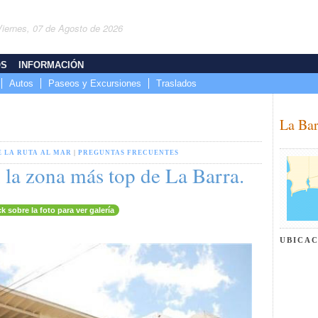
Viernes, 07 de Agosto de 2026
OS
INFORMACIÓN
Autos
Paseos y Excursiones
Traslados
La Bar
E LA RUTA AL MAR
|
PREGUNTAS FRECUENTES
 la zona más top de La Barra.
ck sobre la foto para ver galería
UBICA