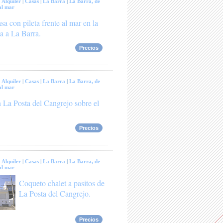
:
Alquiler
|
Casas
|
La Barra
|
La Barra, de
al mar
sa con pileta frente al mar en la
a a La Barra.
Precios
:
Alquiler
|
Casas
|
La Barra
|
La Barra, de
al mar
 La Posta del Cangrejo sobre el
Precios
:
Alquiler
|
Casas
|
La Barra
|
La Barra, de
al mar
Coqueto chalet a pasitos de
La Posta del Cangrejo.
Precios