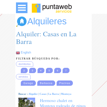
Alquileres
Alquiler: Casas en La
Barra
English
FILTRAR BÚSQUEDA POR:
dormitorios
2
3
4
5
6
7
servicios
Garage
Barbacoa
Piscinas
Buscar :
Alquiler
|
Casas
|
La Barra
|
Montoya
Hermoso chalet en
Montoya rodeado de pinos