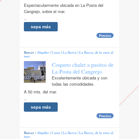
Espectacularmente ubicada en La Posta del
Cangrejo, sobre el mar.
...
sepa más
Precios
Buscar :
Alquiler
|
Casas
|
La Barra
|
La Barra, de la ruta al
mar
Coqueto chalet a pasitos de
La Posta del Cangrejo.
Excelentemente ubicada y con
todas las comodidades.
A 50 mts. del mar.
...
sepa más
Precios
Buscar :
Alquiler
|
Casas
|
La Barra
|
La Barra, de la ruta al
mar