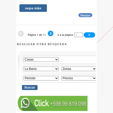
...
sepa más
Precios
Página 1 de 11
Ir a la página:
REALIZAR OTRA BÚSQUEDA