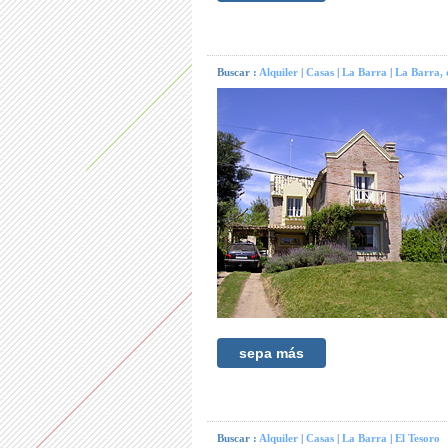
Buscar :
Alquiler
|
Casas
|
La Barra
|
La Barra, d
sepa más
Buscar :
Alquiler
|
Casas
|
La Barra
|
El Tesoro