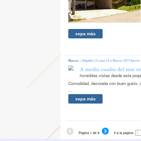
sepa más
Buscar :
Alquiler
|
Casas
|
La Barra
|
El Chorro
A media cuadra del mar en
Increíbles vistas desde esta prop
Comodidad, decorada con buen gusto, c
...
sepa más
Página 1 de 9
Ir a la página: