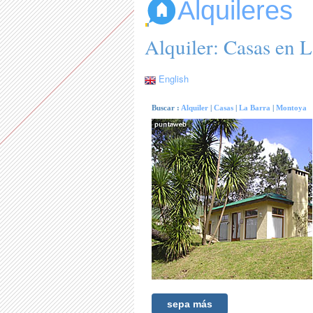
Alquileres
Alquiler: Casas en 
English
Buscar :
Alquiler
|
Casas
|
La Barra
|
Montoya
sepa más