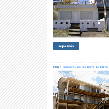
sepa más
Buscar :
Alquiler
|
Casas
|
La Barra
|
La Barra, 