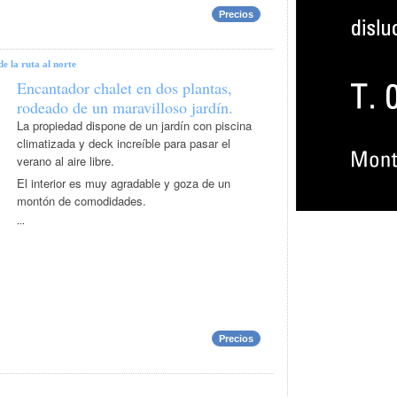
Precios
e la ruta al norte
Encantador chalet en dos plantas,
rodeado de un maravilloso jardín.
La propiedad dispone de un jardín con piscina
climatizada y deck increíble para pasar el
verano al aire libre.
El interior es muy agradable y goza de un
montón de comodidades.
...
Precios