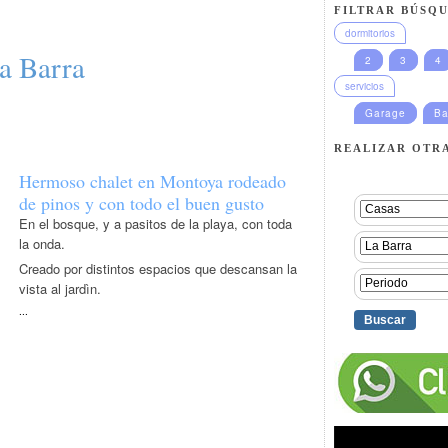
FILTRAR BÚSQU
dormitorios
La Barra
2
3
4
servicios
Garage
Ba
REALIZAR OTR
Hermoso chalet en Montoya rodeado
de pinos y con todo el buen gusto
En el bosque, y a pasitos de la playa, con toda
la onda.
Creado por distintos espacios que descansan la
vista al jardìn.
...