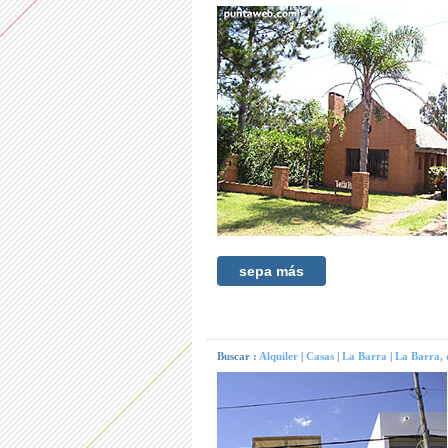
sepa más
Buscar :
Alquiler
|
Casas
|
La Barra
|
La Barra, 