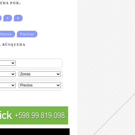
EDA POR:
5
6
rbacoa
Piscinas
A BÚSQUEDA