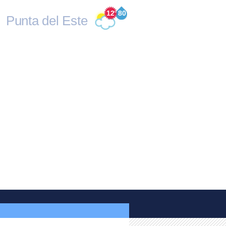
12
°
80
Punta del Este