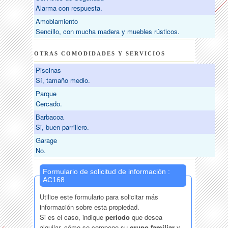
Alarma con respuesta.
Amoblamiento
Sencillo, con mucha madera y muebles rústicos.
OTRAS COMODIDADES Y SERVICIOS
Piscinas
Sí, tamaño medio.
Parque
Cercado.
Barbacoa
Si, buen parrillero.
Garage
No.