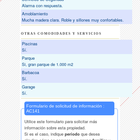
Alarma con respuesta.
Amoblamiento
Mucha madera clara. Roble y sillones muy confortables.
OTRAS COMODIDADES Y SERVICIOS
Piscinas
Sí.
Parque
Si, gran parque de 1.000 m2
Barbacoa
Sí.
Garage
Sí.