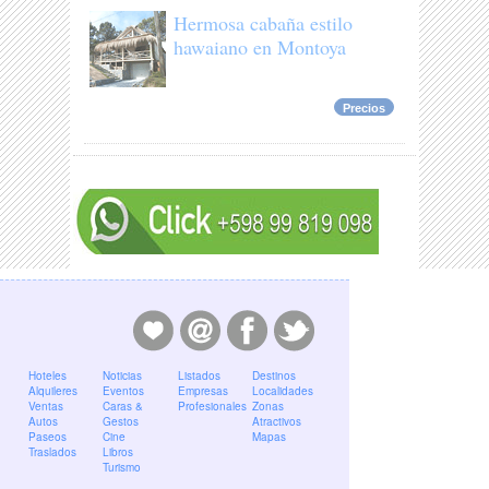
Hermosa cabaña estilo
hawaiano en Montoya
Precios
Hoteles
Noticias
Listados
Destinos
Alquileres
Eventos
Empresas
Localidades
Ventas
Caras &
Profesionales
Zonas
Autos
Gestos
Atractivos
Paseos
Cine
Mapas
Traslados
Libros
Turismo