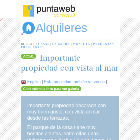
Alquileres
BUSCAR :
CASAS
|
LA BARRA
|
MONTOYA
|
PREGUNTAS
FRECUENTES
Importante
AC141
propiedad con vista al mar
English
|
Esta propiedad también se vende
|
Click sobre la foto para ver galería
Importante propiedad decorada con
muy buen gusto, con vista al mar
desde las terrazas.
El parque de la casa tiene muy
bonitas plantas, entre ellas unas
palmeras que le dan un gran marco al