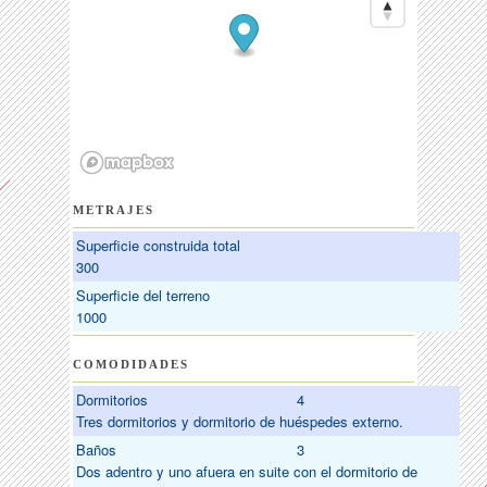
METRAJES
Superficie construida total
300
Superficie del terreno
1000
COMODIDADES
Dormitorios
4
Tres dormitorios y dormitorio de huéspedes externo.
Baños
3
Dos adentro y uno afuera en suite con el dormitorio de