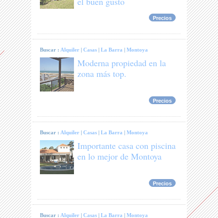
el buen gusto
Precios
Buscar :
Alquiler
|
Casas
|
La Barra
|
Montoya
Moderna propiedad en la
zona más top.
Precios
Buscar :
Alquiler
|
Casas
|
La Barra
|
Montoya
Importante casa con piscina
en lo mejor de Montoya
Precios
Buscar :
Alquiler
|
Casas
|
La Barra
|
Montoya