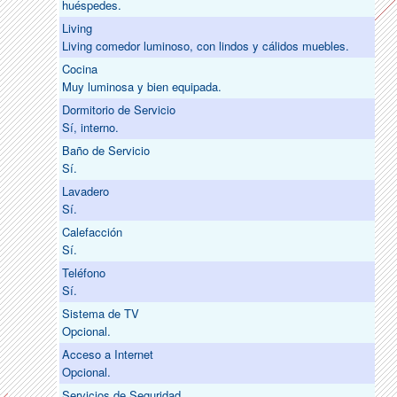
huéspedes.
Living
Living comedor luminoso, con lindos y cálidos muebles.
Cocina
Muy luminosa y bien equipada.
Dormitorio de Servicio
Sí, interno.
Baño de Servicio
Sí.
Lavadero
Sí.
Calefacción
Sí.
Teléfono
Sí.
Sistema de TV
Opcional.
Acceso a Internet
Opcional.
Servicios de Seguridad