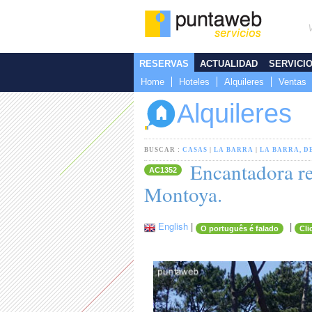
RESERVAS
ACTUALIDAD
SERVICI
Home
Hoteles
Alquileres
Ventas
Alquileres
BUSCAR :
CASAS
|
LA BARRA
|
LA BARRA, D
Encantadora re
AC1352
Montoya.
English
|
|
O português é falado
Cli