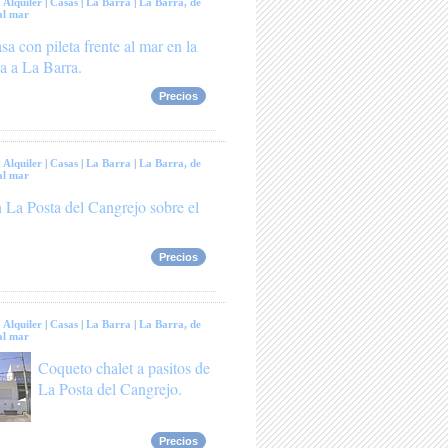
:
Alquiler
|
Casas
|
La Barra
|
La Barra, de
al mar
sa con pileta frente al mar en la
a a La Barra.
Precios
:
Alquiler
|
Casas
|
La Barra
|
La Barra, de
al mar
 La Posta del Cangrejo sobre el
Precios
:
Alquiler
|
Casas
|
La Barra
|
La Barra, de
al mar
Coqueto chalet a pasitos de
La Posta del Cangrejo.
Precios