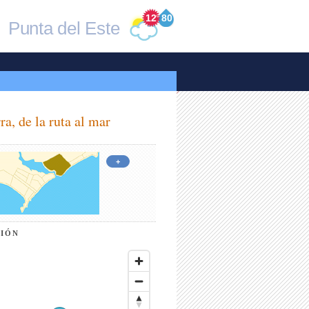
12
°
80
Punta del Este
ra, de la ruta al mar
+
CIÓN