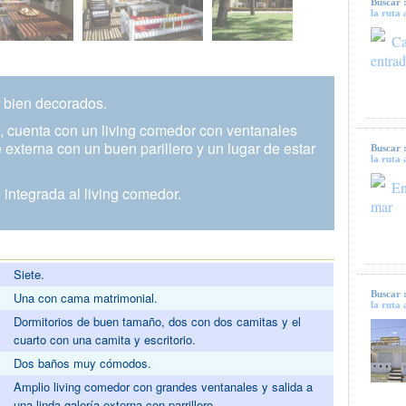
Buscar 
la ruta 
Ca
entrad
 bien decorados.
a, cuenta con un living comedor con ventanales
 externa con un buen parillero y un lugar de estar
Buscar 
la ruta 
En
 integrada al living comedor.
mar
Siete.
Buscar 
Una con cama matrimonial.
la ruta 
Dormitorios de buen tamaño, dos con dos camitas y el
cuarto con una camita y escritorio.
Dos baños muy cómodos.
Amplio living comedor con grandes ventanales y salida a
una linda galería externa con parrillero.