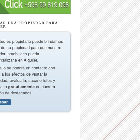
AR UNA PROPIEDAD PARA
LER
ted es propietario puede brindarnos
 de su propiedad para que nuestro
dor inmobiliario pueda
cializarla en Alquiler.
ello se pondrá en contacto con
 a los efectos de visitar la
edad, evaluarla, sacarle fotos y
carla
gratuitamente
en nuestra
ón de destacados.
resar