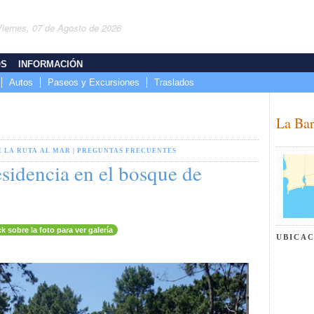
Viernes, 07 de Agosto de 2026
OS
INFORMACIÓN
Autos
Paseos y Excursiones
Traslados
La Bar
E LA RUTA AL MAR
|
PREGUNTAS FRECUENTES
sidencia en el bosque de
ck sobre la foto para ver galería
UBICA