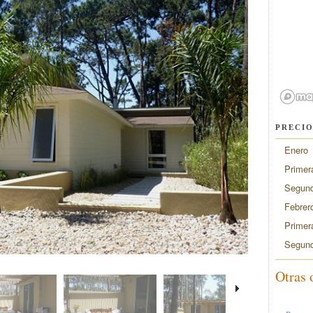
PRECIO
Enero
Primer
Segund
Febrer
Primer
Segund
Otras 