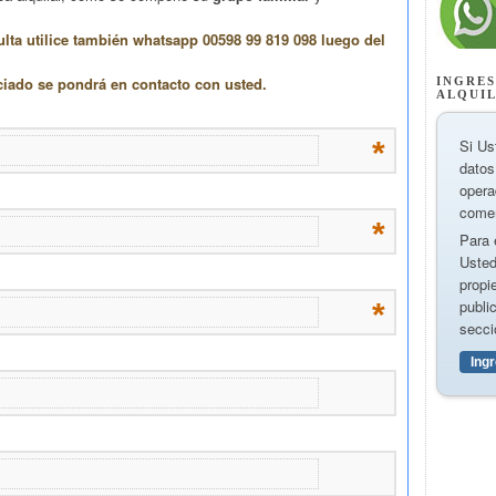
INGRES
ALQUI
Si Us
datos
opera
comer
Para 
Usted
propi
publi
secci
Ing