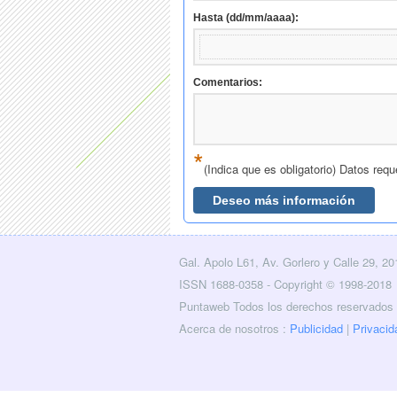
Gal. Apolo L61, Av. Gorlero y Calle 29, 2
licidad
Layers
Contacto
RSS
Facebook
Twitter
ISSN 1688-0358 - Copyright © 1998-2018
Puntaweb Todos los derechos reservados
Acerca de nosotros :
Publicidad
|
Privacid