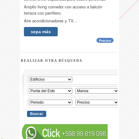
Amplio living comedor con acceso a balcón
terraza con parrillero.
Aire acondicionadores y TV...
sepa más
Precios
REALIZAR OTRA BÚSQUEDA