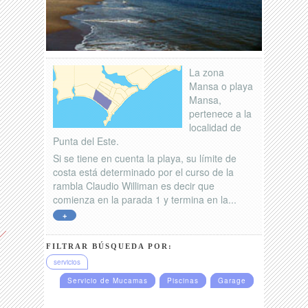
La zona
Mansa o playa
Mansa,
pertenece a la
localidad de
Punta del Este.
Si se tiene en cuenta la playa, su límite de
costa está determinado por el curso de la
rambla Claudio Williman es decir que
comienza en la parada 1 y termina en la...
+
FILTRAR BÚSQUEDA POR:
servicios
Servicio de Mucamas
Piscinas
Garage