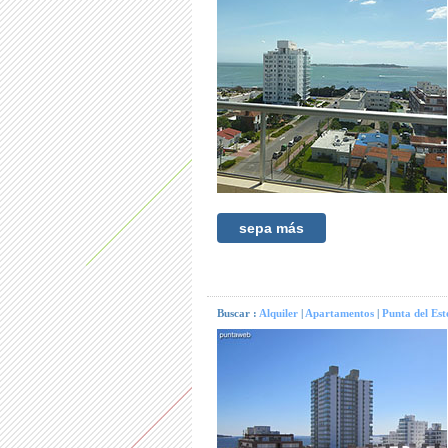
sepa más
Buscar :
Alquiler
|
Apartamentos
|
Punta del Est