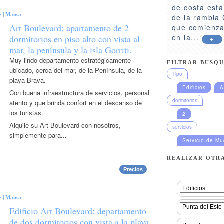
de costa está
e
|
Mansa
de la rambla 
Art Boulevard: apartamento de 2
que comienza
en la...
dormitorios en piso alto con vista al
+
mar, la península y la isla Gorriti.
Muy lindo departamento estratégicamente
FILTRAR BÚSQU
ubicado, cerca del mar, de la Península, de la
Tipo
playa Brava.
Edificios
A
Con buena infraestructura de servicios, personal
dormitorios
atento y que brinda confort en el descanso de
los turistas.
2
Alquile su Art Boulevard con nosotros,
servicios
simplemente para...
Servicio de M
REALIZAR OTR
Precios
e
|
Mansa
Edificio Art Boulevard: departamento
de dos dormitorios con vista a la playa