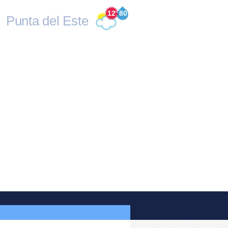
12
°
80
Punta del Este