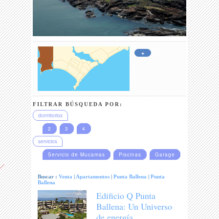
+
FILTRAR BÚSQUEDA POR:
dormitorios
2
3
4
servicios
Servicio de Mucamas
Piscinas
Garage
Buscar :
Venta
|
Apartamentos
|
Punta Ballena
|
Punta
Ballena
Edificio Q Punta
Ballena: Un Universo
de energía.