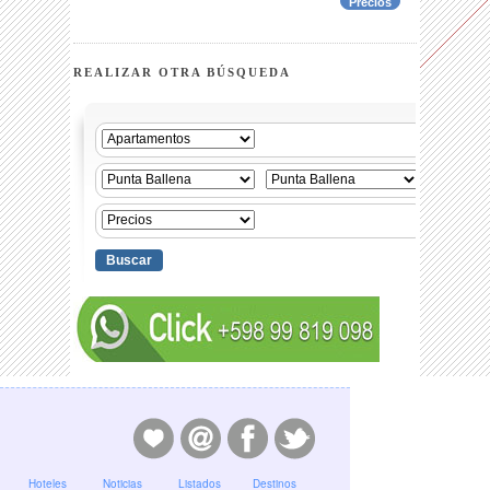
Precios
REALIZAR OTRA BÚSQUEDA
Hoteles
Noticias
Listados
Destinos