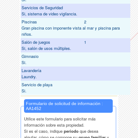
Servicios de Seguridad
Si, sistema de video vigilancia.
Piscinas
2
Gran piscina con imponente vista al mar y piscina para
niños.
Salón de juegos
1
Si, salón de usos múltiples.
Gimnasio
Si.
Lavandería
Laundry.
Servicio de playa
Si.