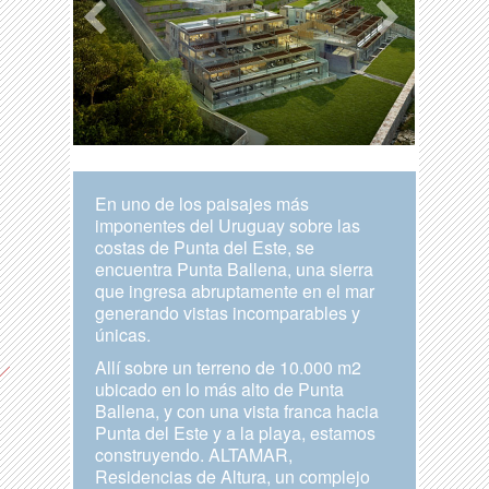
En uno de los paisajes más
imponentes del Uruguay sobre las
costas de Punta del Este, se
encuentra Punta Ballena, una sierra
que ingresa abruptamente en el mar
generando vistas incomparables y
únicas.
Allí sobre un terreno de 10.000 m2
ubicado en lo más alto de Punta
Ballena, y con una vista franca hacia
Punta del Este y a la playa, estamos
construyendo. ALTAMAR,
Residencias de Altura, un complejo