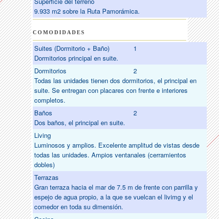
Superficie del terreno
9.933 m2 sobre la Ruta Pamorámica.
COMODIDADES
Suites (Dormitorio + Baño)
1
Dormitorios principal en suite.
Dormitorios
2
Todas las unidades tienen dos dormitorios, el principal en
suite. Se entregan con placares con frente e interiores
completos.
Baños
2
Dos baños, el principal en suite.
Living
Luminosos y amplios. Excelente amplitud de vistas desde
todas las unidades. Ampios ventanales (cerramientos
dobles)
Terrazas
Gran terraza hacia el mar de 7.5 m de frente con parrilla y
espejo de agua propio, a la que se vuelcan el livimg y el
comedor en toda su dimensión.