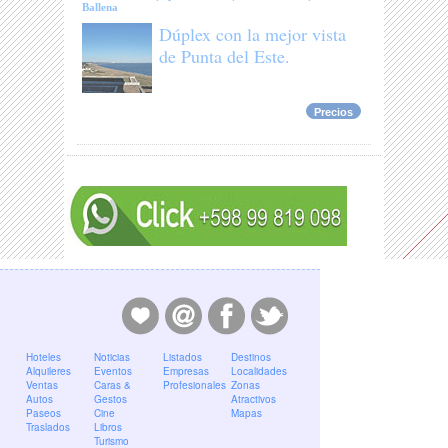
Ballena
Dúplex con la mejor vista
de Punta del Este.
Precios
Hoteles
Noticias
Listados
Destinos
Alquileres
Eventos
Empresas
Localidades
Ventas
Caras &
Profesionales
Zonas
Autos
Gestos
Atractivos
Paseos
Cine
Mapas
Traslados
Libros
Turismo