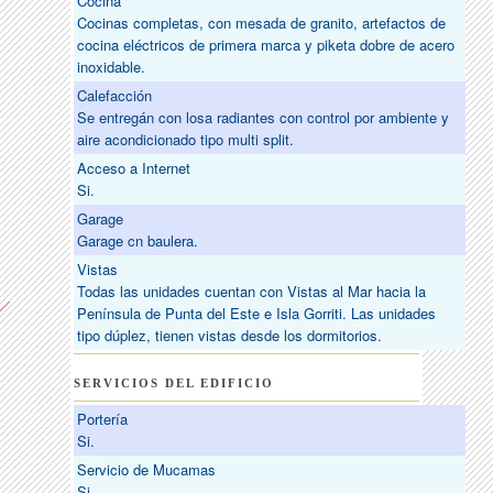
Cocina
Cocinas completas, con mesada de granito, artefactos de
cocina eléctricos de primera marca y piketa dobre de acero
inoxidable.
Calefacción
Se entregán con losa radiantes con control por ambiente y
aire acondicionado tipo multi split.
Acceso a Internet
Si.
Garage
Garage cn baulera.
Vistas
Todas las unidades cuentan con Vistas al Mar hacia la
Península de Punta del Este e Isla Gorriti. Las unidades
tipo dúplez, tienen vistas desde los dormitorios.
SERVICIOS DEL EDIFICIO
Portería
Si.
Servicio de Mucamas
Si.