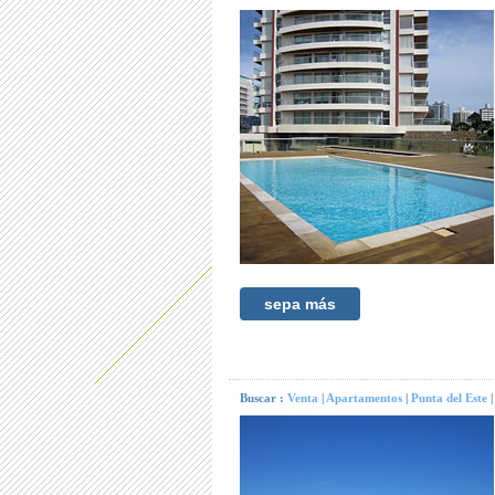
sepa más
Buscar :
Venta
|
Apartamentos
|
Punta del Este