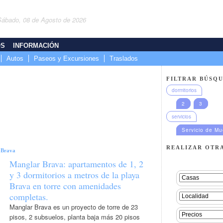
Sábado, 08 de Agosto de 2026
OS
INFORMACIÓN
Autos
Paseos y Excursiones
Traslados
FILTRAR BÚSQU
dormitorios
2
3
servicios
Servicio de M
REALIZAR OTR
|
Brava
Manglar Brava: apartamentos de 1, 2
y 3 dormitorios a metros de la playa
Brava en torre con amenidades
completas.
Manglar Brava es un proyecto de torre de 23
pisos, 2 subsuelos, planta baja más 20 pisos