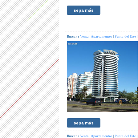
sepa más
Buscar :
Venta
|
Apartamentos
|
Punta del Este
|
sepa más
Buscar :
Venta
|
Apartamentos
|
Punta del Este