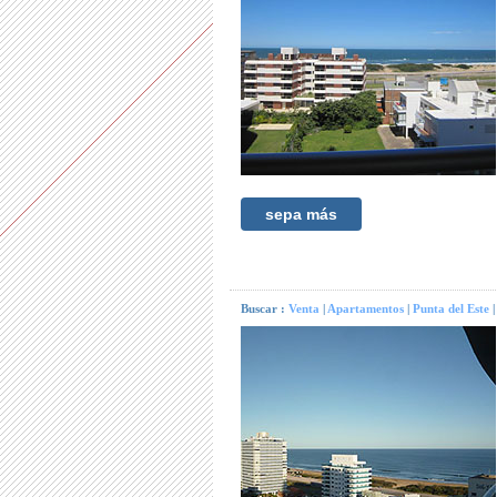
sepa más
Buscar :
Venta
|
Apartamentos
|
Punta del Este