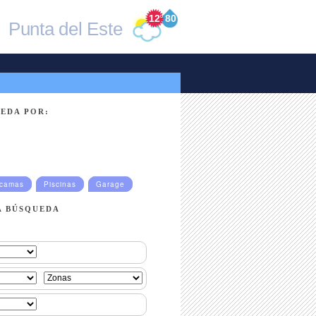
12
°
80
Punta del Este
EDA POR:
ucamas
Piscinas
Garage
A BÚSQUEDA