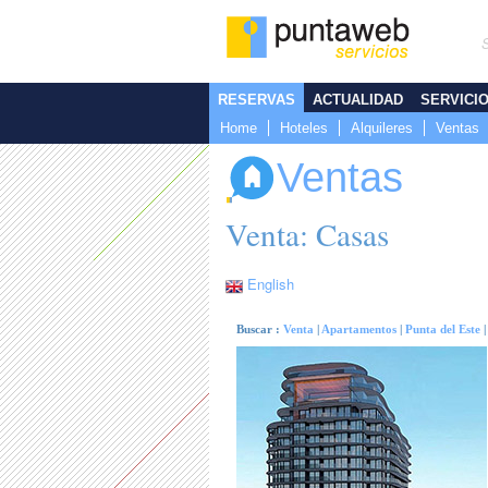
RESERVAS
ACTUALIDAD
SERVICI
Home
Hoteles
Alquileres
Ventas
Ventas
Venta: Casas
English
Buscar :
Venta
|
Apartamentos
|
Punta del Este