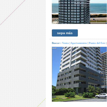
sepa más
Buscar :
Venta
|
Apartamentos
|
Punta del Este