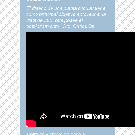
El diseño de una planta circular tiene
como principal objetivo aprovechar la
vista de 360° que posee el
emplazamiento
- Arq. Carlos Ott.
Metrajes y precio en base a