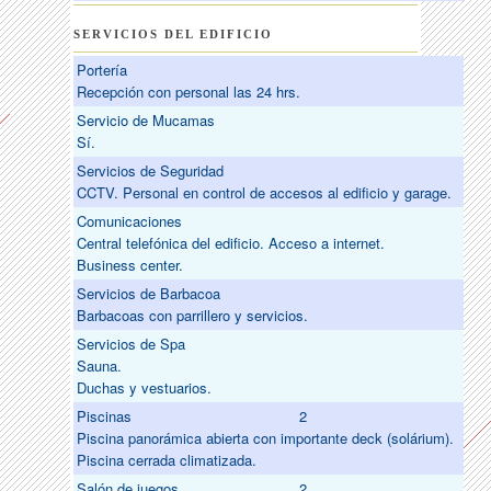
SERVICIOS DEL EDIFICIO
Portería
Recepción con personal las 24 hrs.
Servicio de Mucamas
Sí.
Servicios de Seguridad
CCTV. Personal en control de accesos al edificio y garage.
Comunicaciones
Central telefónica del edificio. Acceso a internet.
Business center.
Servicios de Barbacoa
Barbacoas con parrillero y servicios.
Servicios de Spa
Sauna.
Duchas y vestuarios.
Piscinas
2
Piscina panorámica abierta con importante deck (solárium).
Piscina cerrada climatizada.
Salón de juegos
2