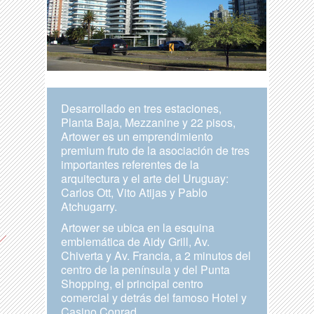
Desarrollado en tres estaciones,
Planta Baja, Mezzanine y 22 pisos,
Artower es un emprendimiento
premium fruto de la asociación de tres
importantes referentes de la
arquitectura y el arte del Uruguay:
Carlos Ott, Vito Atijas y Pablo
Atchugarry.
Artower se ubica en la esquina
emblemática de Aidy Grill, Av.
Chiverta y Av. Francia, a 2 minutos del
centro de la península y del Punta
Shopping, el principal centro
comercial y detrás del famoso Hotel y
Casino Conrad.