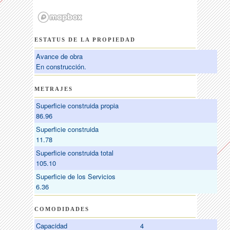
ESTATUS DE LA PROPIEDAD
Avance de obra
En construcción.
METRAJES
Superficie construida propia
86.96
Superficie construida
11.78
Superficie construida total
105.10
Superficie de los Servicios
6.36
COMODIDADES
Capacidad
4