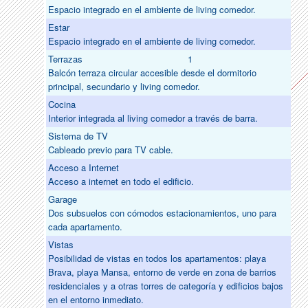
Espacio integrado en el ambiente de living comedor.
Estar
Espacio integrado en el ambiente de living comedor.
Terrazas
1
Balcón terraza circular accesible desde el dormitorio
principal, secundario y living comedor.
Cocina
Interior integrada al living comedor a través de barra.
Sistema de TV
Cableado previo para TV cable.
Acceso a Internet
Acceso a internet en todo el edificio.
Garage
Dos subsuelos con cómodos estacionamientos, uno para
cada apartamento.
Vistas
Posibilidad de vistas en todos los apartamentos: playa
Brava, playa Mansa, entorno de verde en zona de barrios
residenciales y a otras torres de categoría y edificios bajos
en el entorno inmediato.