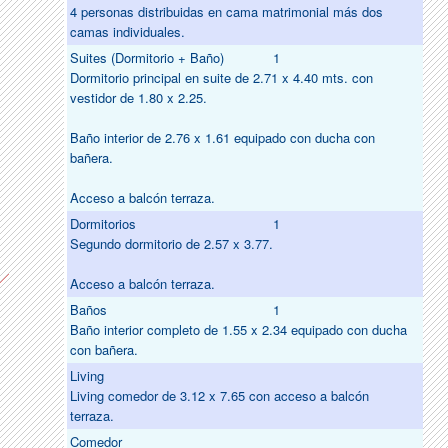
4 personas distribuidas en cama matrimonial más dos
camas individuales.
Suites (Dormitorio + Baño)
1
Dormitorio principal en suite de 2.71 x 4.40 mts. con
vestidor de 1.80 x 2.25.
Baño interior de 2.76 x 1.61 equipado con ducha con
bañera.
Acceso a balcón terraza.
Dormitorios
1
Segundo dormitorio de 2.57 x 3.77.
Acceso a balcón terraza.
Baños
1
Baño interior completo de 1.55 x 2.34 equipado con ducha
con bañera.
Living
Living comedor de 3.12 x 7.65 con acceso a balcón
terraza.
Comedor