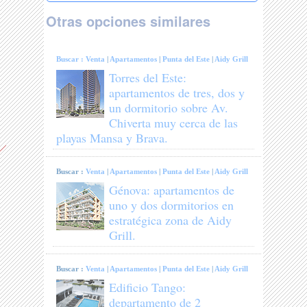
Otras opciones similares
Buscar :
Venta
|
Apartamentos
|
Punta del Este
|
Aidy Grill
Torres del Este:
apartamentos de tres, dos y
un dormitorio sobre Av.
Chiverta muy cerca de las
playas Mansa y Brava.
Buscar :
Venta
|
Apartamentos
|
Punta del Este
|
Aidy Grill
Génova: apartamentos de
uno y dos dormitorios en
estratégica zona de Aidy
Grill.
Buscar :
Venta
|
Apartamentos
|
Punta del Este
|
Aidy Grill
Edificio Tango:
departamento de 2