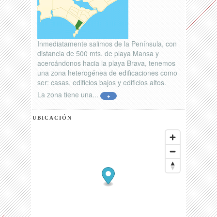
Inmediatamente salimos de la Península, con
distancia de 500 mts. de playa Mansa y
acercándonos hacia la playa Brava, tenemos
una zona heterogénea de edificaciones como
ser: casas, edificios bajos y edificios altos.
La zona tiene una...
+
UBICACIÓN