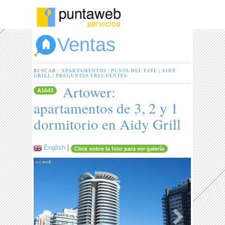
Ventas
BUSCAR :
APARTAMENTOS
|
PUNTA DEL ESTE
|
AIDY
GRILL
|
PREGUNTAS FRECUENTES
Artower:
A1643
apartamentos de 3, 2 y 1
dormitorio en Aidy Grill
English
|
Click sobre la foto para ver galería