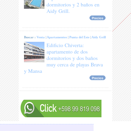
dormitorios y 2 baños en
Aidy Grill.
Precios
Buscar :
Venta
|
Apartamentos
|
Punta del Este
|
Aidy Grill
Edificio Chiverta:
apartamento de dos
dormitorios y dos baños
muy cerca de playas Brava
y Mansa
Precios