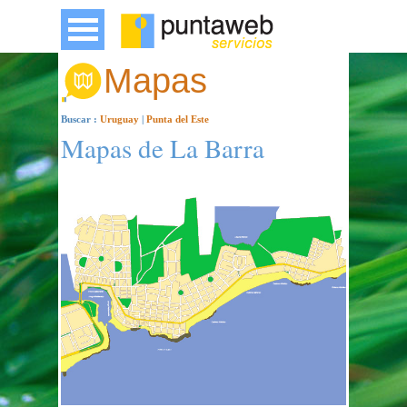
Mapas
Buscar :
Uruguay
|
Punta del Este
Mapas de La Barra