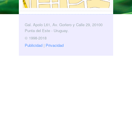
Gal. Apolo L61, Av. Gorlero y Calle 29, 20100
Punta del Este - Uruguay.
© 1998-2018
Publicidad
|
Privacidad