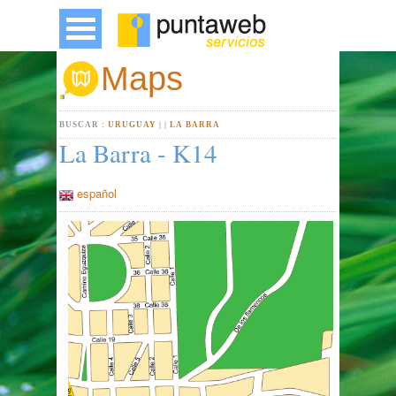
Maps
BUSCAR :
URUGUAY
|
|
LA BARRA
La Barra - K14
español