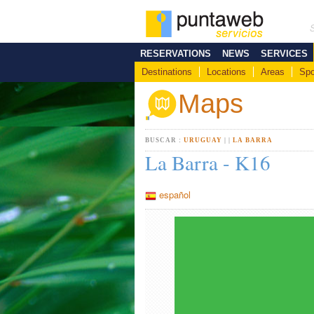
RESERVATIONS
NEWS
SERVICES
Destinations
Locations
Areas
Spo
Maps
BUSCAR :
URUGUAY
|
|
LA BARRA
La Barra - K16
español