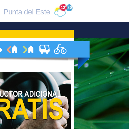
12
°
80
Punta del Este