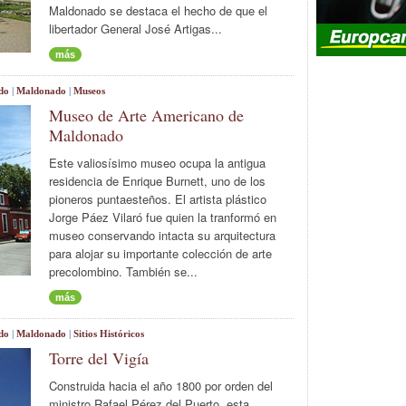
Maldonado se destaca el hecho de que el
libertador General José Artigas...
más
do
|
Maldonado
|
Museos
Museo de Arte Americano de
Maldonado
Este valiosísimo museo ocupa la antigua
residencia de Enrique Burnett, uno de los
pioneros puntaesteños. El artista plástico
Jorge Páez Vilaró fue quien la tranformó en
museo conservando intacta su arquitectura
para alojar su importante colección de arte
precolombino. También se...
más
do
|
Maldonado
|
Sitios Históricos
Torre del Vigía
Construida hacia el año 1800 por orden del
ministro Rafael Pérez del Puerto, esta