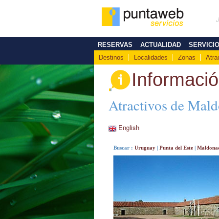
RESERVAS
ACTUALIDAD
SERVICI
Destinos
Localidades
Zonas
Atra
Informaci
Atractivos de Mal
English
Buscar :
Uruguay
|
Punta del Este
|
Maldona