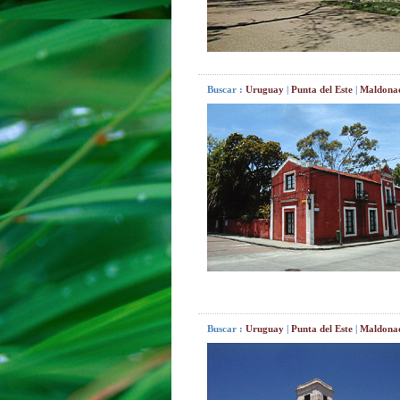
Buscar :
Uruguay
|
Punta del Este
|
Maldona
Buscar :
Uruguay
|
Punta del Este
|
Maldona