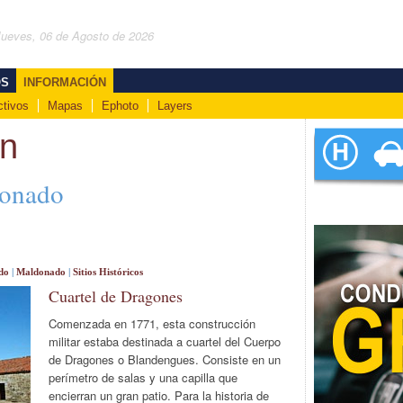
Jueves, 06 de Agosto de 2026
OS
INFORMACIÓN
ctivos
Mapas
Ephoto
Layers
ón
donado
do
|
Maldonado
|
Sitios Históricos
Cuartel de Dragones
Comenzada en 1771, esta construcción
militar estaba destinada a cuartel del Cuerpo
de Dragones o Blandengues. Consiste en un
perímetro de salas y una capilla que
encierran un gran patio. Para la historia de