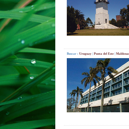
Buscar :
Uruguay
|
Punta del Este
|
Maldona