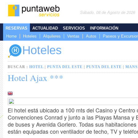
Sábado, 08 de Agosto de 2026
RESERVAS
ACTUALIDAD
SERVICIOS
INFORMACIÓN
Home
Hoteles
Alquileres
Ventas
Autos
Paseos y Excursio
Hoteles
BUSCAR :
HOTEL
|
PUNTA DEL ESTE
|
PUNTA DEL ESTE
|
MANS
Hotel Ajax ***
El hotel está ubicado a 100 mts del Casino y Centro 
Convenciones Conrad y junto a las Playas Mansa y B
de buses y Avenida Gorlero. Todas sus habitaciones 
están equipadas con ventilador de techo, TV y teléfon