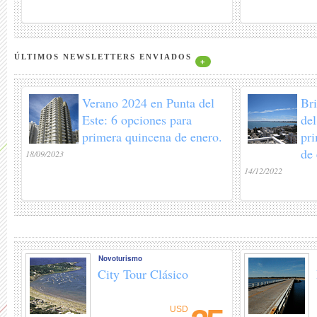
ÚLTIMOS NEWSLETTERS ENVIADOS
+
Verano 2024 en Punta del
Bri
Este: 6 opciones para
del
primera quincena de enero.
pr
de
18/09/2023
14/12/2022
Novoturismo
City Tour Clásico
USD