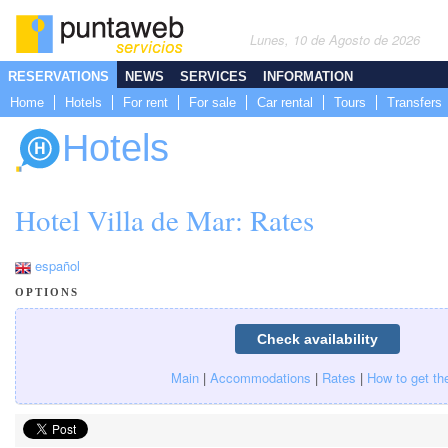
Lunes, 10 de Agosto de 2026
RESERVATIONS
NEWS
SERVICES
INFORMATION
Home
Hotels
For rent
For sale
Car rental
Tours
Transfers
Hotels
Hotel Villa de Mar: Rates
español
OPTIONS
Main
|
Accommodations
|
Rates
|
How to get th