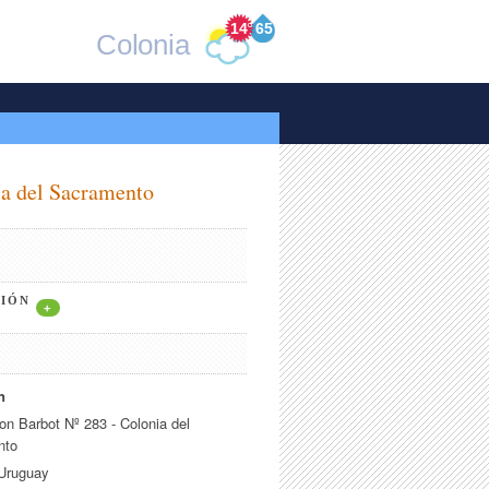
14
°
65
Colonia
a del Sacramento
CIÓN
+
n
n Barbot Nº 283 - Colonia del
nto
 Uruguay