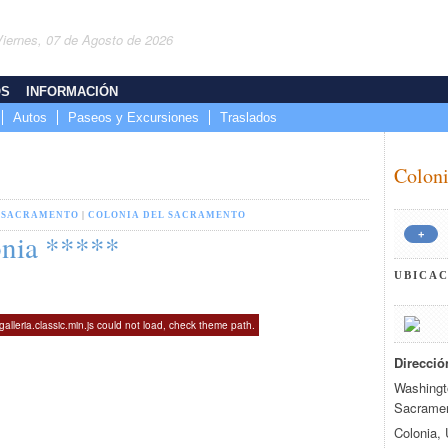
Viernes, 07 de Agosto de 2026
OS
INFORMACIÓN
Autos
Paseos y Excursiones
Traslados
Coloni
 SACRAMENTO
|
COLONIA DEL SACRAMENTO
onia *****
+
UBICA
lleria.classic.min.js could not load, check theme path.
Direcció
Washingto
Sacrame
Colonia,