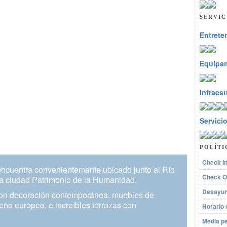
SERVIC
Entrete
Equipa
Infraest
Servici
POLÍTI
Check I
encuentra convenientemente ubicado junto al Río
Check O
 la ciudad Patrimonio de la Humanidad.
Desayun
con decoración contemporánea, muebles de
eño europeo, e increíbles terrazas con
Horario
Media p