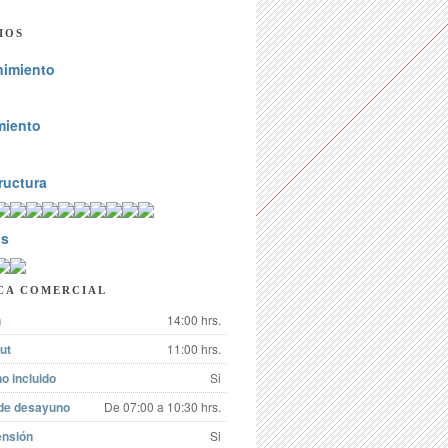
IOS
nimiento
miento
ructura
os
CA COMERCIAL
n
14:00 hrs.
ut
11:00 hrs.
o incluido
Si
 de desayuno
De 07:00 a 10:30 hrs.
ensión
Si