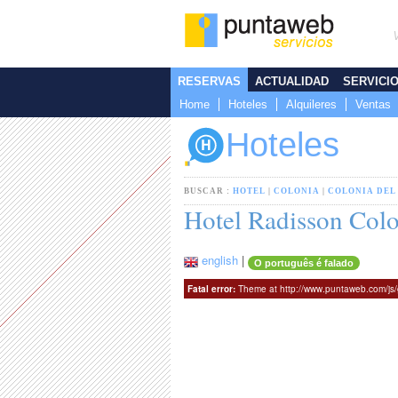
RESERVAS
ACTUALIDAD
SERVICI
Home
Hoteles
Alquileres
Ventas
Hoteles
BUSCAR :
HOTEL
|
COLONIA
|
COLONIA DEL
Hotel Radisson Col
english
|
O português é falado
Fatal error:
Theme at http://www.puntaweb.com/js/ga