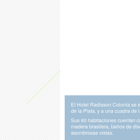
El Hotel Radisson Colonia se 
de la Plata, y a una cuadra de
Sus 60 habitaciones cuentan 
madera brasilera, baños de dis
asombrosas vistas.