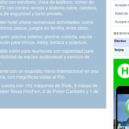
os con escritorio, línea de teléfono, correo de
Acepta 
 TV con control remoto y sistema cable, cafetera,
as de seguridad y baño privado.
Edad de
 del hotel ofrece numerosas actividades, como
Acepta 
hicos, pesca, juegos en familia, entre otros.
MEDIOS
uyen: piscina exterior, piscina cubierta, sauna
Efectivo
ncón para chicos, lobby, terraza y solarium.
able salón para reuniones con capacidad para
Tarjeta
ibilidad de equipo audiovisual y servicio de
.
ante con un exquisito menú internacional en una
a, con magníficas vistas al Río.
, cuenta con 152 máquinas de Slots, 6 mesas de
Poker Texas Hold'em, 2 de Poker Caribeño y 1 de