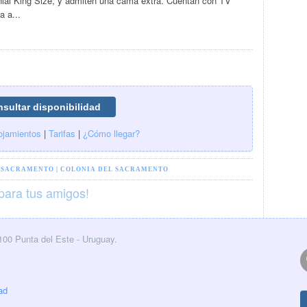
al King Size, y admiten una cama extra. Cuentan con TV
a a...
ojamientos
|
Tarifas
|
¿Cómo llegar?
 SACRAMENTO
|
COLONIA DEL SACRAMENTO
para tus amigos!
0100 Punta del Este - Uruguay.
ad