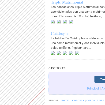
Triple Matrimonial
Las habitaciones Triple Matrimonial co
acondicionadas con una cama matrimonial
cuna. Disponen de TV color, teléfono,...
Cuádruple
La habitación Cuádruple consiste en u
una cama matrimonial y dos individuale
color, teléfono, frigobar, aire...
OPCIONES
Principal
|
Al
BUSCAR :
HOTEL
|
COLONIA
|
COLONIA DEL