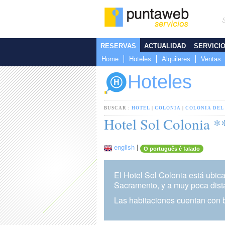
RESERVAS
ACTUALIDAD
SERVICI
Home
Hoteles
Alquileres
Ventas
Hoteles
BUSCAR :
HOTEL
|
COLONIA
|
COLONIA DEL
Hotel Sol Colonia *
english
|
O português é falado
El Hotel Sol Colonia está ubic
Sacramento, y a muy poca distan
Las habitaciones cuentan con b