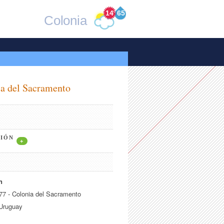
14
°
65
Colonia
a del Sacramento
CIÓN
+
n
77 - Colonia del Sacramento
 Uruguay