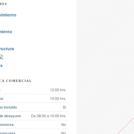
IOS
nimiento
miento
ructura
os
CA COMERCIAL
n
12:00 hrs.
ut
10:00 hrs.
o incluido
Si
 de desayuno
De 08:00 a 10:00 hrs.
menores
No
mascotas
No