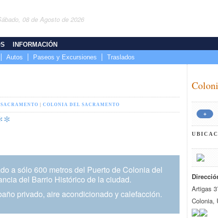
Sábado, 08 de Agosto de 2026
OS
INFORMACIÓN
Autos
Paseos y Excursiones
Traslados
Coloni
 SACRAMENTO
|
COLONIA DEL SACRAMENTO
**
+
UBICA
ado a sólo 600 metros del Puerto de Colonia del
Direcció
cia del Barrio Histórico de la ciudad.
Artigas 3
año privado, aire acondicionado y calefacción.
Colonia,