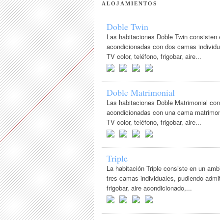
ALOJAMIENTOS
Doble Twin
Las habitaciones Doble Twin consisten
acondicionadas con dos camas individua
TV color, teléfono, frigobar, aire...
Doble Matrimonial
Las habitaciones Doble Matrimonial con
acondicionadas con una cama matrimonia
TV color, teléfono, frigobar, aire...
Triple
La habitación Triple consiste en un am
tres camas individuales, pudiendo admit
frigobar, aire acondicionado,...