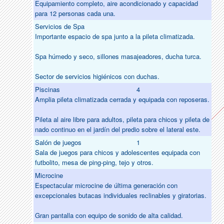
Equipamiento completo, aire acondicionado y capacidad
para 12 personas cada una.
Servicios de Spa
Importante espacio de spa junto a la pileta climatizada.
Spa húmedo y seco, sillones masajeadores, ducha turca.
Sector de servicios higiénicos con duchas.
Piscinas
4
Amplia pileta climatizada cerrada y equipada con reposeras.
Pileta al aire libre para adultos, pileta para chicos y pileta de
nado continuo en el jardín del predio sobre el lateral este.
Salón de juegos
1
Sala de juegos para chicos y adolescentes equipada con
futbolito, mesa de ping-ping, tejo y otros.
Microcine
Espectacular microcine de última generación con
excepcionales butacas individuales reclinables y giratorias.
Gran pantalla con equipo de sonido de alta calidad.