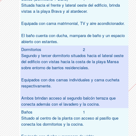
Situada hacia el frente y lateral oeste del edificio, brinda
vistas a la playa Brava y al atardecer.
Equipada con cama matrimonial, TV y aire acondicionador.
El baño cuenta con ducha, mampara de baño y un espacio
abierto con estantes.
Dormitorios
2
Segundo y tercer dormitorio situados hacia el lateral oeste
del edificio con vistas hacia la costa de la playa Mansa
sobre entorno de barrios residenciales.
Equipados con dos camas individuales y cama cucheta
respectivamente.
Ambos brindan acceso al segundo balcón terraza que
conecta además con el lavadero y la cocina.
Baños
1
Situado al centro de la planta con acceso al pasillo que
conecta los dormitorios y la cocina.