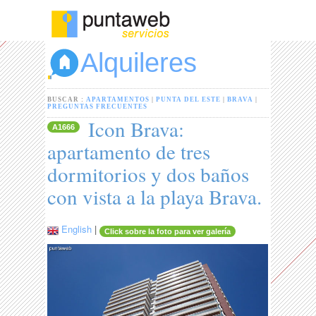
Alquileres
BUSCAR :
APARTAMENTOS
|
PUNTA DEL ESTE
|
BRAVA
|
PREGUNTAS FRECUENTES
Icon Brava:
A1666
apartamento de tres
dormitorios y dos baños
con vista a la playa Brava.
English
|
Click sobre la foto para ver galería