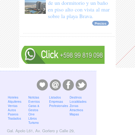
de un dormitorio y un baño
en piso alto con vista al mar
sobre la playa Brava.
Precios
Hoteles
Noticias
Listados
Destinos
Alquileres
Eventos
Empresas
Localidades
Ventas
Caras &
Profesionales
Zonas
Autos
Gestos
Atractivos
Paseos
Cine
Mapas
Traslados
Libros
Turismo
Gal. Apolo L61, Av. Gorlero y Calle 29,