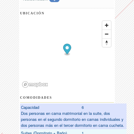
+
UBICACIÓN
COMODIDADES
Capacidad
6
Dos personas en cama matrimonial en la suite, dos
personas en el segundo dormitorio en camas individuales y
dos personas más en el tercer dormitorio en cama cucheta.
Suites (Dormitorio + Baño)
1