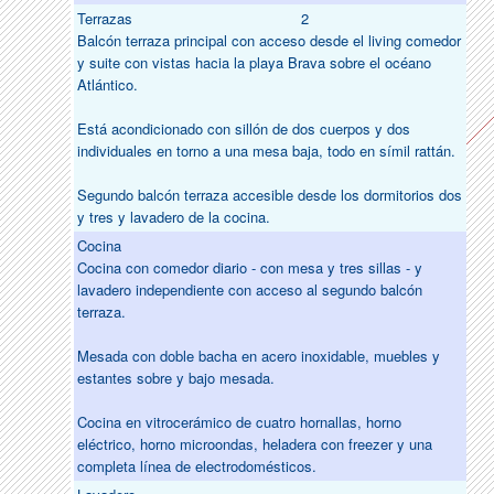
Terrazas
2
Balcón terraza principal con acceso desde el living comedor
y suite con vistas hacia la playa Brava sobre el océano
Atlántico.
Está acondicionado con sillón de dos cuerpos y dos
individuales en torno a una mesa baja, todo en símil rattán.
Segundo balcón terraza accesible desde los dormitorios dos
y tres y lavadero de la cocina.
Cocina
Cocina con comedor diario - con mesa y tres sillas - y
lavadero independiente con acceso al segundo balcón
terraza.
Mesada con doble bacha en acero inoxidable, muebles y
estantes sobre y bajo mesada.
Cocina en vitrocerámico de cuatro hornallas, horno
eléctrico, horno microondas, heladera con freezer y una
completa línea de electrodomésticos.