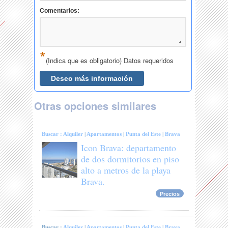
Otras opciones similares
Buscar :
Alquiler
|
Apartamentos
|
Punta del Este
|
Brava
Icon Brava: departamento
de dos dormitorios en piso
alto a metros de la playa
Brava.
Precios
Buscar :
Alquiler
|
Apartamentos
|
Punta del Este
|
Brava