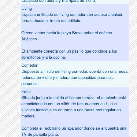
Equipado con ducha y mampara de vidrio.
Living
Espacio unificado de living comedor con acceso a balcón
terraza hacia el frente del edificio.
Ofrece vistas hacia la playa Brava sobre el océano
Atlántico.
El ambiente conecta con un pasillo que conduce a los
dormitorios y a la cocina.
Comedor
Dispuesto al inicio del living comedor, cuenta con una mesa
redonda en vidrio y madera con capacidad para seis
personas.
Estar
Situado junto a la salida al balcón terraza, el ambiente está
acondicionado con un sillón de tres cuerpos en L, dos
sillones individuales en torno a una mesa rectangular en
madera.
Completa el mobiliario un aparador donde se encuentra una
TV de pantalla plana.