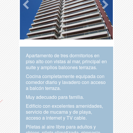
Apartamento de tres dormitorios en
piso alto con vistas al mar, principal en
suite y amplios balcones terrazas.
Cocina completamente equipada con
comedor diario y lavadero con acceso
a balcón terraza.
Muy adecuado para familia.
Edificio con excelentes amenidades,
servicio de mucama y de playa,
acceso a internet y TV cable.
Piletas al aire libre para adultos y
chicos, pileta climatizada, gimnasio