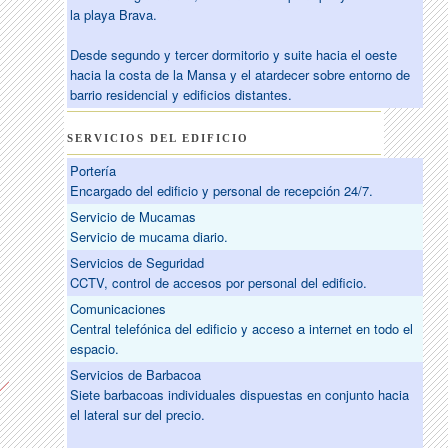
la playa Brava.
Desde segundo y tercer dormitorio y suite hacia el oeste
hacia la costa de la Mansa y el atardecer sobre entorno de
barrio residencial y edificios distantes.
SERVICIOS DEL EDIFICIO
Portería
Encargado del edificio y personal de recepción 24/7.
Servicio de Mucamas
Servicio de mucama diario.
Servicios de Seguridad
CCTV, control de accesos por personal del edificio.
Comunicaciones
Central telefónica del edificio y acceso a internet en todo el
espacio.
Servicios de Barbacoa
Siete barbacoas individuales dispuestas en conjunto hacia
el lateral sur del precio.