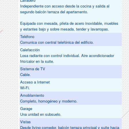
Lavadero
Independiente con acceso desde la cocina y salida al
segundo balcón terraza del apartamento.
Equipada con mesada, pileta de acero inoxidable, muebles
y estantes bajo y sobre mesada, tender y lavarropas.
Teléfono
Comunica con central telefónica del edificio.
Calefacción
Losa radiante con control individual. Aire acondicionador
frio/calor en la suite.
Sistema de TV
Cable.
Acceso a Internet
Wi-Fi.
Amoblamiento
Completo, homogéneo y moderno.
Garage
Una unidad en subsuelo.
Vistas
Desde living comedor, balcón terraza principal y suite hacia