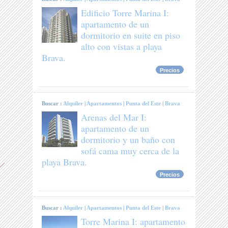
Edificio Torre Marina I:
apartamento de un
dormitorio en suite en piso
alto con vistas a playa
Brava.
Precios
Buscar :
Alquiler
|
Apartamentos
|
Punta del Este
|
Brava
Arenas del Mar I:
apartamento de un
dormitorio y un baño con
sofá cama muy cerca de la
playa Brava.
Precios
Buscar :
Alquiler
|
Apartamentos
|
Punta del Este
|
Brava
Torre Marina I: apartamento