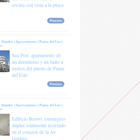
cocina con vista a la playa
Precios
:
Alquiler
|
Apartamentos
|
Punta del Este
|
la
Sea Port: apartamento de
un dormitorio y un baño a
metros del puerto de Punta
del Este
Precios
:
Alquiler
|
Apartamentos
|
Punta del Este
|
la
Edificio Benwi: estratégico
dúplex totalmente reciclado
en el corazón de la Av.
Gorlero.