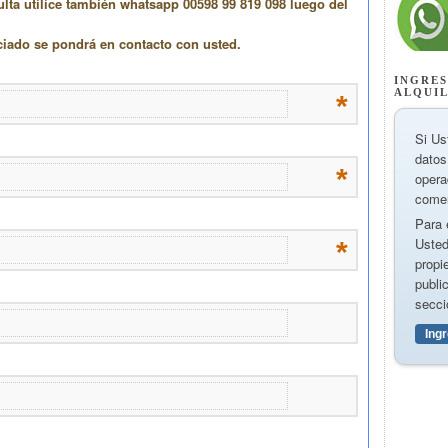
INGRES
ALQUI
Si Us
datos
opera
comer
Para 
Usted
propi
publi
secci
Ing