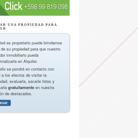
AR UNA PROPIEDAD PARA
LER
ted es propietario puede brindarnos
 de su propiedad para que nuestro
dor inmobiliario pueda
cializarla en Alquiler.
ello se pondrá en contacto con
 a los efectos de visitar la
edad, evaluarla, sacarle fotos y
carla
gratuitamente
en nuestra
ón de destacados.
resar