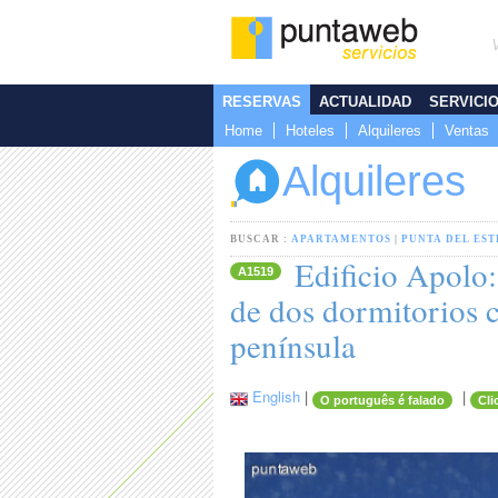
RESERVAS
ACTUALIDAD
SERVICI
Home
Hoteles
Alquileres
Ventas
Alquileres
BUSCAR :
APARTAMENTOS
|
PUNTA DEL EST
Edificio Apolo:
A1519
de dos dormitorios c
península
English
|
|
O português é falado
Cli