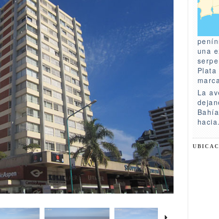
penín
una e
serpe
Plata
marca
La av
dejan
Bahía
hacia
UBICA