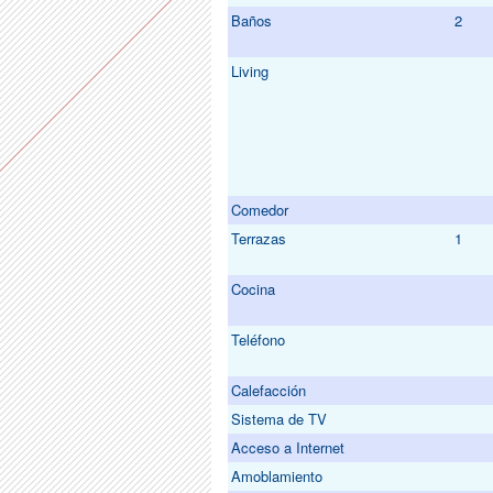
Baños
2
Living
Comedor
Terrazas
1
Cocina
Teléfono
Calefacción
Sistema de TV
Acceso a Internet
Amoblamiento