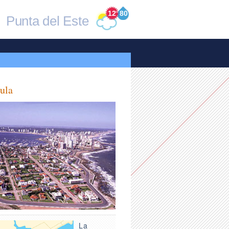
12
°
80
Punta del Este
ula
La