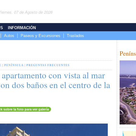
Viernes, 07 de Agosto de 2026
OS
INFORMACIÓN
Autos
Paseos y Excursiones
Traslados
Peníns
E
|
PENÍNSULA
|
PREGUNTAS FRECUENTES
 apartamento con vista al mar
on dos baños en el centro de la
ck sobre la foto para ver galería