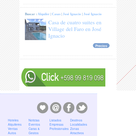
Buscar :
Alquiler
|
Casas
|
José Ignacio
|
José Ignacio
Casa de cuatro suites en
Village del Faro en José
Ignacio
Precios
Hoteles
Noticias
Listados
Destinos
Alquileres
Eventos
Empresas
Localidades
Ventas
Caras &
Profesionales
Zonas
Autos
Gestos
Atractivos