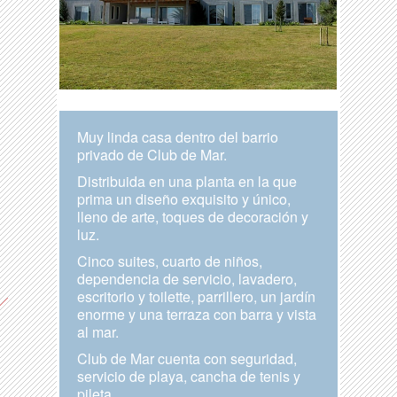
Muy linda casa dentro del barrio
privado de Club de Mar.
Distribuida en una planta en la que
prima un diseño exquisito y único,
lleno de arte, toques de decoración y
luz.
Cinco suites, cuarto de niños,
dependencia de servicio, lavadero,
escritorio y toilette, parrillero, un jardí­n
enorme y una terraza con barra y vista
al mar.
Club de Mar cuenta con seguridad,
servicio de playa, cancha de tenis y
pileta.