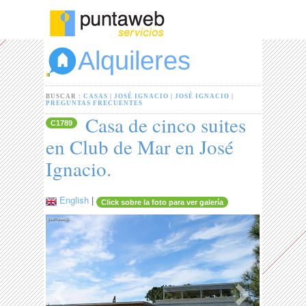
Alquileres
BUSCAR :
CASAS
|
JOSÉ IGNACIO
|
JOSÉ IGNACIO
|
PREGUNTAS FRECUENTES
Casa de cinco suites
C1789
en Club de Mar en José
Ignacio.
English
|
Click sobre la foto para ver galería