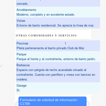
cercado.
Amoblamiento
Moderno, completo y en excelente estado.
Vistas
Entorno de barrio residencial. Se aprecia la línea de mar.
OTRAS COMODIDADES Y SERVICIOS
Piscinas
1
Pileta perteneciente al barrio privado Club de Mar.
Parque
Parque al frente y al contrafrente, entorno de barrio jardín.
Barbacoa
Espacio con pérgola de techo acanalado situado al
contrafrente. Cuenta con parrillero y mesa con bancos en
madera.
Garage
Si.