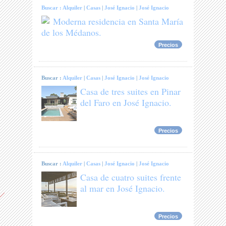
Buscar :
Alquiler
|
Casas
|
José Ignacio
|
José Ignacio
Moderna residencia en Santa María
de los Médanos.
Precios
Buscar :
Alquiler
|
Casas
|
José Ignacio
|
José Ignacio
Casa de tres suites en Pinar
del Faro en José Ignacio.
Precios
Buscar :
Alquiler
|
Casas
|
José Ignacio
|
José Ignacio
Casa de cuatro suites frente
al mar en José Ignacio.
Precios