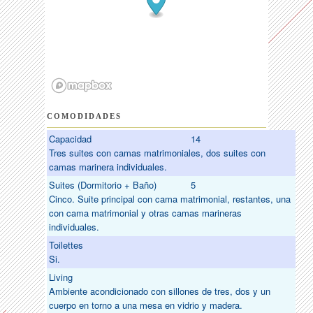
COMODIDADES
Capacidad
14
Tres suites con camas matrimoniales, dos suites con
camas marinera individuales.
Suites (Dormitorio + Baño)
5
Cinco. Suite principal con cama matrimonial, restantes, una
con cama matrimonial y otras camas marineras
individuales.
Toilettes
Si.
Living
Ambiente acondicionado con sillones de tres, dos y un
cuerpo en torno a una mesa en vidrio y madera.