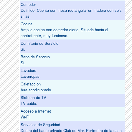
Comedor
Definido. Cuenta con mesa rectangular en madera con seis
sillas.
Cocina
Amplia cocina con comedor diario. Situada hacia el
contrafrente, muy luminosa.
Dormitorio de Servicio
Si.
Baño de Servicio
Si.
Lavadero
Lavarropas.
Calefacción
Aire acodicionado.
Sistema de TV
TV cable.
Acceso a Internet
Wi-Fi.
Servicios de Seguridad
Dentro del barrio privado Club de Mar. Perímetro de la casa