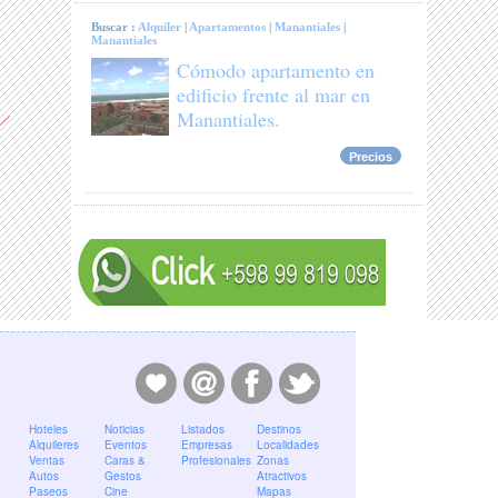
Buscar :
Alquiler
|
Apartamentos
|
Manantiales
|
Manantiales
Cómodo apartamento en
edificio frente al mar en
Manantiales.
Precios
Hoteles
Noticias
Listados
Destinos
Alquileres
Eventos
Empresas
Localidades
Ventas
Caras &
Profesionales
Zonas
Autos
Gestos
Atractivos
Paseos
Cine
Mapas