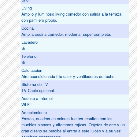
Living
Amplio y luminoso living comedor con salida a la terraza
con parrillero propio.
Cocina
Amplia cocina comedor, moderna, súper completa.
Lavadero
Sí.
Teléfono
Sí.
Calefacción
Aire acondicionado frío calor y ventiladores de techo.
Sistema de TV
TV Cable opcional.
Acceso a Internet
Wi-Fi.
Amoblamiento
Fresco, cuadros en colores fuertes resaltan con los
muebles blancos y alfombras rojizas. Objetos de arte y un
gran diseño se percibe al entrar a este lujoso y a su vez
canchero apartamento.