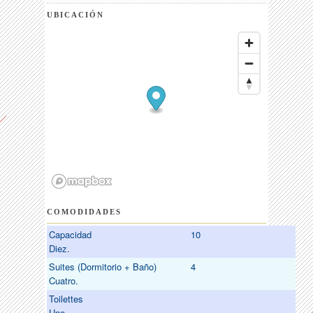
UBICACIÓN
COMODIDADES
Capacidad
10
Diez.
Suites (Dormitorio + Baño)
4
Cuatro.
Toilettes
Uno.