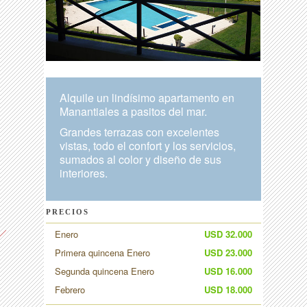
Alquile un lindísimo apartamento en
Manantiales a pasitos del mar.
Grandes terrazas con excelentes
vistas, todo el confort y los servicios,
sumados al color y diseño de sus
interiores.
PRECIOS
Enero
USD 32.000
Primera quincena Enero
USD 23.000
Segunda quincena Enero
USD 16.000
Febrero
USD 18.000