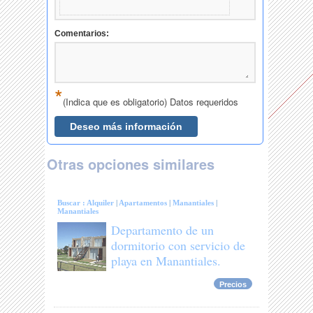
Otras opciones similares
Buscar :
Alquiler
|
Apartamentos
|
Manantiales
|
Manantiales
Departamento de un
dormitorio con servicio de
playa en Manantiales.
Precios