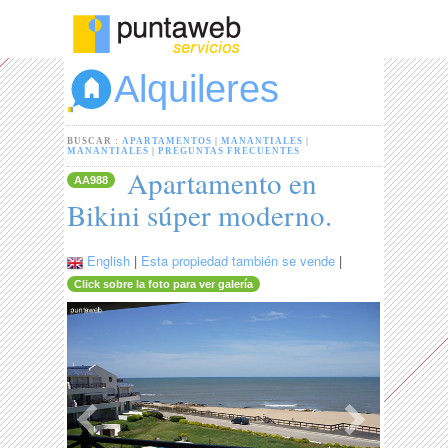
Alquileres
BUSCAR :
APARTAMENTOS
|
MANANTIALES
|
MANANTIALES
|
PREGUNTAS FRECUENTES
Apartamento en
AA988
Bikini súper moderno.
English
|
Esta propiedad también se vende
|
Click sobre la foto para ver galería