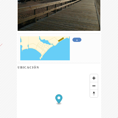
+
UBICACIÓN