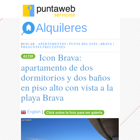
Alquileres
BUSCAR :
APARTAMENTOS
|
PUNTA DEL ESTE
|
BRAVA
|
PREGUNTAS FRECUENTES
Icon Brava:
A1720
apartamento de dos
dormitorios y dos baños
en piso alto con vista a la
playa Brava
English
|
Click sobre la foto para ver galería