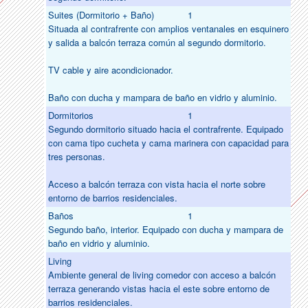
Suites (Dormitorio + Baño)
1
Situada al contrafrente con amplios ventanales en esquinero
y salida a balcón terraza común al segundo dormitorio.
TV cable y aire acondicionador.
Baño con ducha y mampara de baño en vidrio y aluminio.
Dormitorios
1
Segundo dormitorio situado hacia el contrafrente. Equipado
con cama tipo cucheta y cama marinera con capacidad para
tres personas.
Acceso a balcón terraza con vista hacia el norte sobre
entorno de barrios residenciales.
Baños
1
Segundo baño, interior. Equipado con ducha y mampara de
baño en vidrio y aluminio.
Living
Ambiente general de living comedor con acceso a balcón
terraza generando vistas hacia el este sobre entorno de
barrios residenciales.