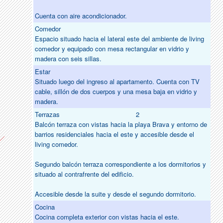
Cuenta con aire acondicionador.
Comedor
Espacio situado hacia el lateral este del ambiente de living
comedor y equipado con mesa rectangular en vidrio y
madera con seis sillas.
Estar
Situado luego del ingreso al apartamento. Cuenta con TV
cable, sillón de dos cuerpos y una mesa baja en vidrio y
madera.
Terrazas
2
Balcón terraza con vistas hacia la playa Brava y entorno de
barrios residenciales hacia el este y accesible desde el
living comedor.
Segundo balcón terraza correspondiente a los dormitorios y
situado al contrafrente del edificio.
Accesible desde la suite y desde el segundo dormitorio.
Cocina
Cocina completa exterior con vistas hacia el este.