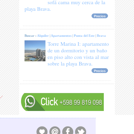
sofá cama muy cerca de la
playa Brava.
Precios
Buscar :
Alquiler
|
Apartamentos
|
Punta del Este
|
Brava
Torre Marina I: apartamento
de un dormitorio y un baño
en piso alto con vista al mar
sobre la playa Brava.
Precios