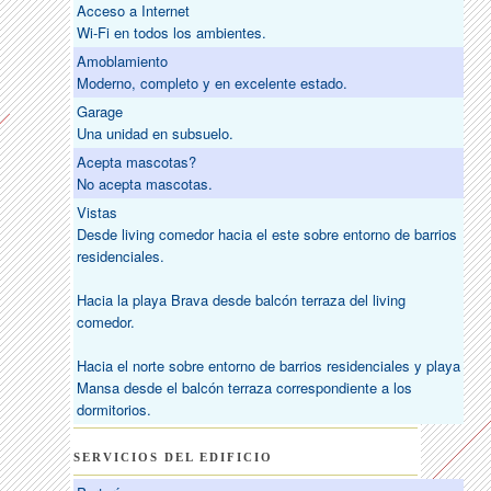
Acceso a Internet
Wi-Fi en todos los ambientes.
Amoblamiento
Moderno, completo y en excelente estado.
Garage
Una unidad en subsuelo.
Acepta mascotas?
No acepta mascotas.
Vistas
Desde living comedor hacia el este sobre entorno de barrios
residenciales.
Hacia la playa Brava desde balcón terraza del living
comedor.
Hacia el norte sobre entorno de barrios residenciales y playa
Mansa desde el balcón terraza correspondiente a los
dormitorios.
SERVICIOS DEL EDIFICIO