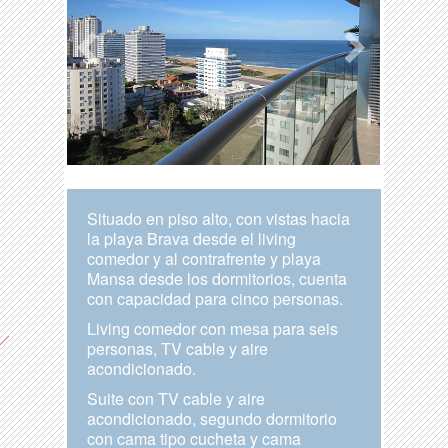
Situado en piso alto, con vistas hacia
la playa Brava desde el living
comedor y al contrafrente y playa
Mansa desde los dormitorios, cuenta
con capacidad para cinco personas.
Living comedor con mesa para seis
personas, TV cable y aire
acondicionado.
Suite con TV cable y aire
acondicionado, segundo dormitorio
con cama tipo cucheta y cama