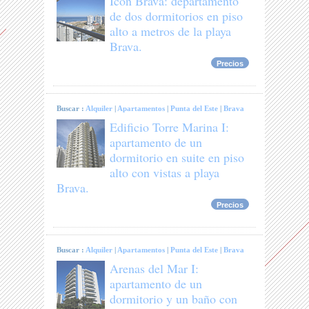
Icon Brava: departamento
de dos dormitorios en piso
alto a metros de la playa
Brava.
Precios
Buscar :
Alquiler
|
Apartamentos
|
Punta del Este
|
Brava
Edificio Torre Marina I:
apartamento de un
dormitorio en suite en piso
alto con vistas a playa
Brava.
Precios
Buscar :
Alquiler
|
Apartamentos
|
Punta del Este
|
Brava
Arenas del Mar I:
apartamento de un
dormitorio y un baño con