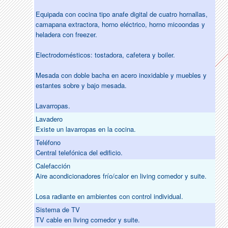
Equipada con cocina tipo anafe digital de cuatro hornallas,
camapana extractora, horno eléctrico, horno micoondas y
heladera con freezer.
Electrodomésticos: tostadora, cafetera y boiler.
Mesada con doble bacha en acero inoxidable y muebles y
estantes sobre y bajo mesada.
Lavarropas.
Lavadero
Existe un lavarropas en la cocina.
Teléfono
Central telefónica del edificio.
Calefacción
Aire acondicionadores frío/calor en living comedor y suite.
Losa radiante en ambientes con control individual.
Sistema de TV
TV cable en living comedor y suite.