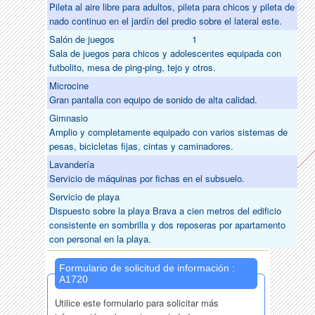
Pileta al aire libre para adultos, pileta para chicos y pileta de
nado continuo en el jardín del predio sobre el lateral este.
Salón de juegos
1
Sala de juegos para chicos y adolescentes equipada con
futbolito, mesa de ping-ping, tejo y otros.
Microcine
Gran pantalla con equipo de sonido de alta calidad.
Gimnasio
Amplio y completamente equipado con varios sistemas de
pesas, bicicletas fijas, cintas y caminadores.
Lavandería
Servicio de máquinas por fichas en el subsuelo.
Servicio de playa
Dispuesto sobre la playa Brava a cien metros del edificio
consistente en sombrilla y dos reposeras por apartamento
con personal en la playa.