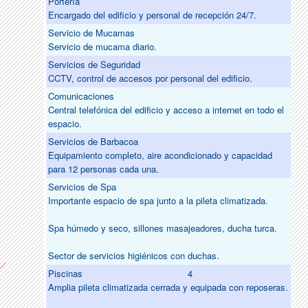
Portería
Encargado del edificio y personal de recepción 24/7.
Servicio de Mucamas
Servicio de mucama diario.
Servicios de Seguridad
CCTV, control de accesos por personal del edificio.
Comunicaciones
Central telefónica del edificio y acceso a internet en todo el
espacio.
Servicios de Barbacoa
Equipamiento completo, aire acondicionado y capacidad
para 12 personas cada una.
Servicios de Spa
Importante espacio de spa junto a la pileta climatizada.
Spa húmedo y seco, sillones masajeadores, ducha turca.
Sector de servicios higiénicos con duchas.
Piscinas
4
Amplia pileta climatizada cerrada y equipada con reposeras.