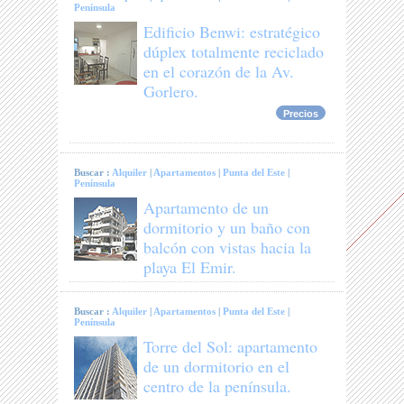
Península
Edificio Benwi: estratégico
dúplex totalmente reciclado
en el corazón de la Av.
Gorlero.
Precios
Buscar :
Alquiler
|
Apartamentos
|
Punta del Este
|
Península
Apartamento de un
dormitorio y un baño con
balcón con vistas hacia la
playa El Emir.
Buscar :
Alquiler
|
Apartamentos
|
Punta del Este
|
Península
Torre del Sol: apartamento
de un dormitorio en el
centro de la península.