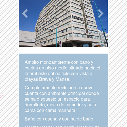
Amplio monoambiente con baño y
cocina en piso medio situado hacia el
lateral este del edificio con vista a
playas Brava y Mansa.
Completamente reciclado a nuevo,
cuenta con ambiente principal donde
se ha dispuesto un espacio para
dormitorio, mesa de comedor y sofá-
cama con cama marinera.
Baño con ducha y cortina de baño.