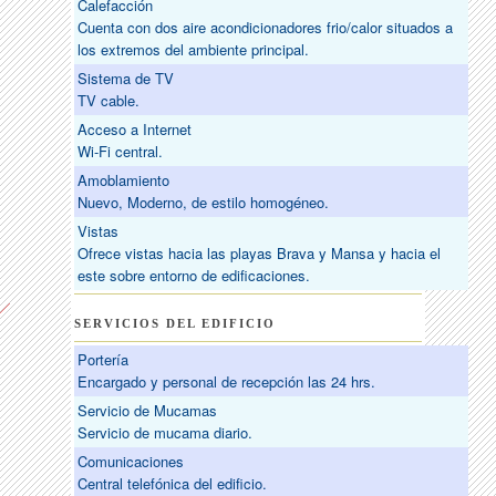
Calefacción
Cuenta con dos aire acondicionadores frio/calor situados a
los extremos del ambiente principal.
Sistema de TV
TV cable.
Acceso a Internet
Wi-Fi central.
Amoblamiento
Nuevo, Moderno, de estilo homogéneo.
Vistas
Ofrece vistas hacia las playas Brava y Mansa y hacia el
este sobre entorno de edificaciones.
SERVICIOS DEL EDIFICIO
Portería
Encargado y personal de recepción las 24 hrs.
Servicio de Mucamas
Servicio de mucama diario.
Comunicaciones
Central telefónica del edificio.