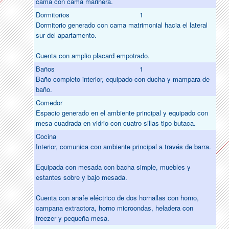
cama con cama marinera.
Dormitorios
1
Dormitorio generado con cama matrimonial hacia el lateral
sur del apartamento.
Cuenta con amplio placard empotrado.
Baños
1
Baño completo interior, equipado con ducha y mampara de
baño.
Comedor
Espacio generado en el ambiente principal y equipado con
mesa cuadrada en vidrio con cuatro sillas tipo butaca.
Cocina
Interior, comunica con ambiente principal a través de barra.
Equipada con mesada con bacha simple, muebles y
estantes sobre y bajo mesada.
Cuenta con anafe eléctrico de dos hornallas con horno,
campana extractora, horno microondas, heladera con
freezer y pequeña mesa.