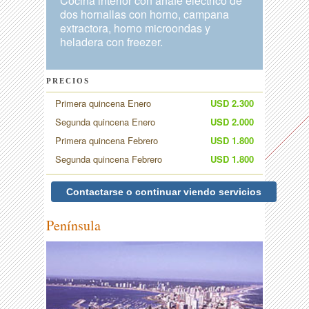
Cocina interior con anafe eléctrico de
dos hornallas con horno, campana
extractora, horno microondas y
heladera con freezer.
PRECIOS
Primera quincena Enero
USD 2.300
Segunda quincena Enero
USD 2.000
Primera quincena Febrero
USD 1.800
Segunda quincena Febrero
USD 1.800
Contactarse o continuar viendo servicios
Península