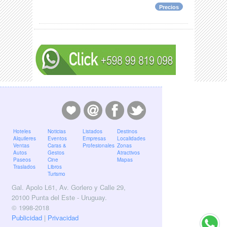
Precios
Hoteles
Noticias
Listados
Destinos
Alquileres
Eventos
Empresas
Localidades
Ventas
Caras &
Profesionales
Zonas
Autos
Gestos
Atractivos
Paseos
Cine
Mapas
Traslados
Libros
Turismo
Gal. Apolo L61, Av. Gorlero y Calle 29,
20100 Punta del Este - Uruguay.
© 1998-2018
Publicidad
|
Privacidad