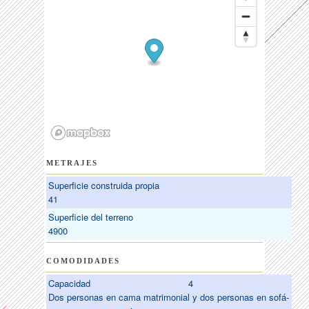
METRAJES
Superficie construida propia
41
Superficie del terreno
4900
COMODIDADES
Capacidad
4
Dos personas en cama matrimonial y dos personas en sofá-