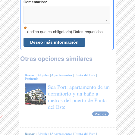
Otras opciones similares
Buscar :
Alquiler
|
Apartamentos
|
Punta del Este
|
Península
Sea Port: apartamento de un
dormitorio y un baño a
metros del puerto de Punta
del Este
Precios
Buscar :
Alquiler
|
Apartamentos
|
Punta del Este
|