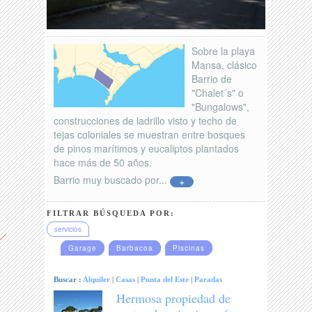
Sobre la playa
Mansa, clásico
Barrio de
"Chalet´s" o
"Bungalows",
construcciones de ladrillo visto y techo de
tejas coloniales se muestran entre bosques
de pinos marítimos y eucaliptos plantados
hace más de 50 años.
Barrio muy buscado por...
+
FILTRAR BÚSQUEDA POR:
servicios
Garage
Barbacoa
Piscinas
Buscar :
Alquiler
|
Casas
|
Punta del Este
|
Paradas
Hermosa propiedad de