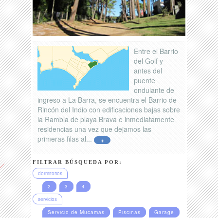
Entre el Barrio
del Golf y
antes del
puente
ondulante de
ingreso a La Barra, se encuentra el Barrio de
Rincón del Indio con edificaciones bajas sobre
la Rambla de playa Brava e inmediatamente
residencias una vez que dejamos las
primeras filas al...
+
FILTRAR BÚSQUEDA POR:
dormitorios
2
3
4
servicios
Servicio de Mucamas
Piscinas
Garage