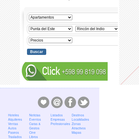
Hoteles
Noticias
Listados
Destinos
Alquileres
Eventos
Empresas
Localidades
Ventas
Caras &
Profesionales
Zonas
Autos
Gestos
Atractivos
Paseos
Cine
Mapas
Traslados
Libros