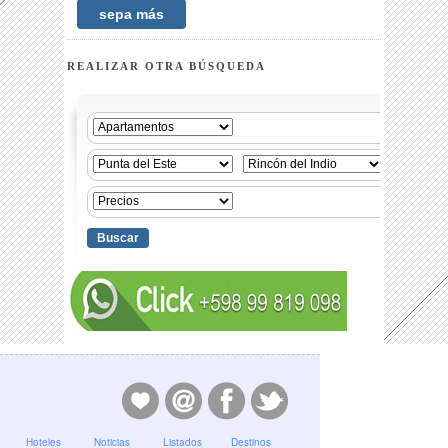
sepa más
REALIZAR OTRA BÚSQUEDA
Hoteles
Noticias
Listados
Destinos