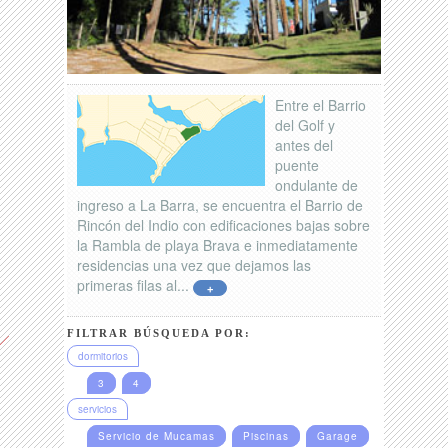
Entre el Barrio
del Golf y
antes del
puente
ondulante de
ingreso a La Barra, se encuentra el Barrio de
Rincón del Indio con edificaciones bajas sobre
la Rambla de playa Brava e inmediatamente
residencias una vez que dejamos las
primeras filas al...
+
FILTRAR BÚSQUEDA POR:
dormitorios
3
4
servicios
Servicio de Mucamas
Piscinas
Garage