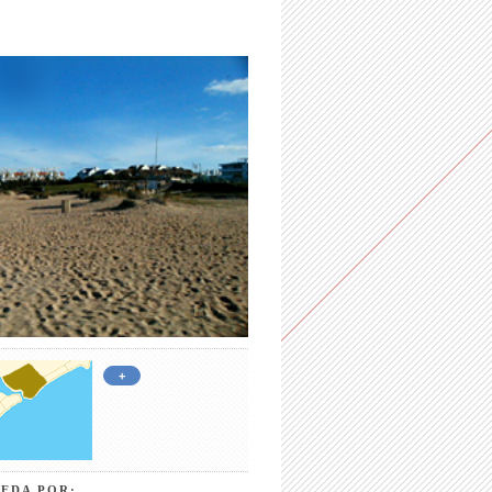
+
EDA POR: