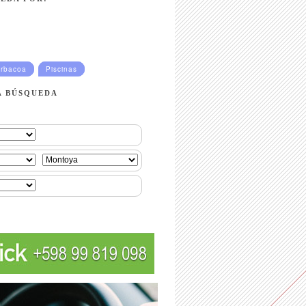
rbacoa
Piscinas
A BÚSQUEDA