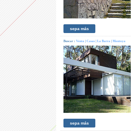
sepa más
Buscar :
Venta
|
Casas
|
La Barra
|
Montoya
sepa más