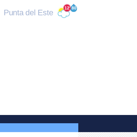
12
°
80
Punta del Este