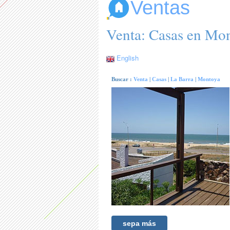
Ventas
Venta: Casas en Mo
English
Buscar :
Venta
|
Casas
|
La Barra
|
Montoya
sepa más