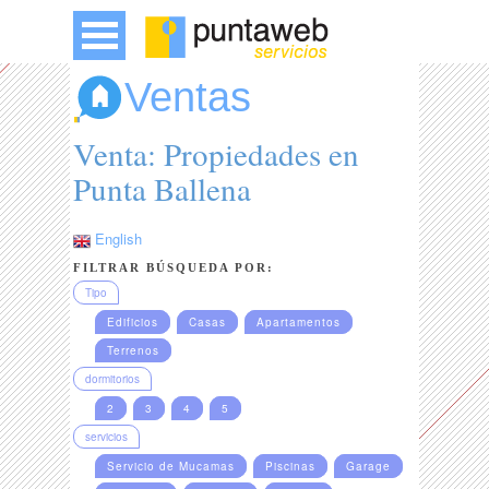
Ventas
Venta: Propiedades en
Punta Ballena
English
FILTRAR BÚSQUEDA POR:
Tipo
Edificios
Casas
Apartamentos
Terrenos
dormitorios
2
3
4
5
servicios
Servicio de Mucamas
Piscinas
Garage