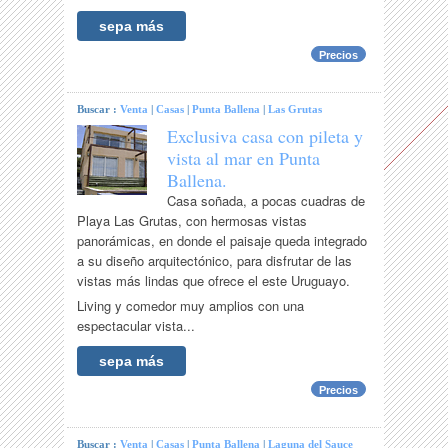
sepa más
Precios
Buscar :
Venta
|
Casas
|
Punta Ballena
|
Las Grutas
Exclusiva casa con pileta y
vista al mar en Punta
Ballena.
Casa soñada, a pocas cuadras de
Playa Las Grutas, con hermosas vistas
panorámicas, en donde el paisaje queda integrado
a su diseño arquitectónico, para disfrutar de las
vistas más lindas que ofrece el este Uruguayo.
Living y comedor muy amplios con una
espectacular vista...
sepa más
Precios
Buscar :
Venta
|
Casas
|
Punta Ballena
|
Laguna del Sauce