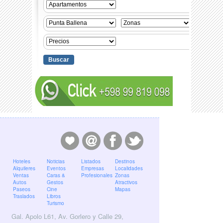
Hoteles
Noticias
Listados
Destinos
Alquileres
Eventos
Empresas
Localidades
Ventas
Caras &
Profesionales
Zonas
Autos
Gestos
Atractivos
Paseos
Cine
Mapas
Traslados
Libros
Turismo
Gal. Apolo L61, Av. Gorlero y Calle 29,