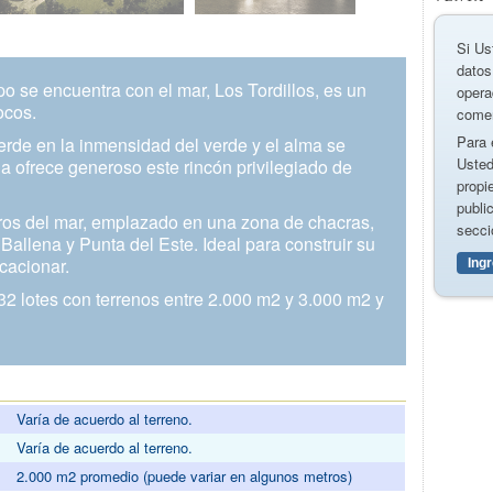
Si Us
datos
o se encuentra con el mar, Los Tordillos, es un
opera
ocos.
comer
Para 
erde en la inmensidad del verde y el alma se
Usted
a ofrece generoso este rincón privilegiado de
propi
publi
tros del mar, emplazado en una zona de chacras,
secci
allena y Punta del Este. Ideal para construir su
acacionar.
Ing
32 lotes con terrenos entre 2.000 m2 y 3.000 m2 y
Varía de acuerdo al terreno.
Varía de acuerdo al terreno.
2.000 m2 promedio (puede variar en algunos metros)