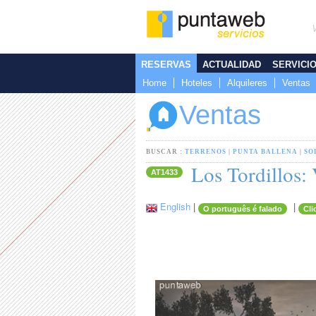
RESERVAS
ACTUALIDAD
SERVICI
Home
Hoteles
Alquileres
Ventas
Ventas
BUSCAR :
TERRENOS
|
PUNTA BALLENA
|
SO
Los Tordillos: 
AT1433
English
|
|
O português é falado
Cli