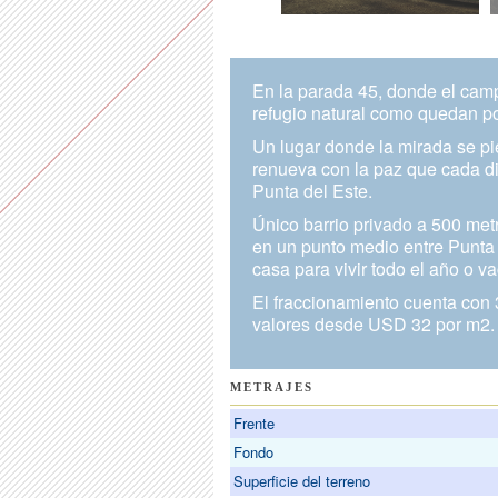
En la parada 45, donde el camp
refugio natural como quedan p
Un lugar donde la mirada se pi
renueva con la paz que cada di
Punta del Este.
Único barrio privado a 500 me
en un punto medio entre Punta B
casa para vivir todo el año o v
El fraccionamiento cuenta con 
valores desde USD 32 por m2.
METRAJES
Frente
Fondo
Superficie del terreno