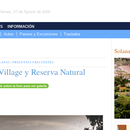
Viernes, 07 de Agosto de 2026
OS
INFORMACIÓN
Autos
Paseos y Excursiones
Traslados
Solana
LANAS
|
PREGUNTAS FRECUENTES
Village y Reserva Natural
ck sobre la foto para ver galería