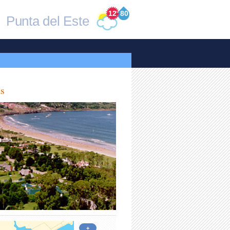
12
°
80
Punta del Este
s
+