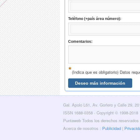
Gal. Apolo L61, Av. Gorlero y Calle 29, 2
licidad
Layers
Contacto
RSS
Facebook
Twitter
ISSN 1688-0358 - Copyright © 1998-2018
Puntaweb Todos los derechos reservados
Acerca de nosotros :
Publicidad
|
Privacid