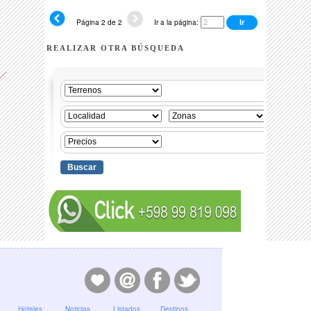
Página 2 de 2
Ir a la página:
REALIZAR OTRA BÚSQUEDA
Hoteles
Noticias
Listados
Destinos