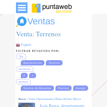
Ventas
Venta: Terrenos
English
FILTRAR BÚSQUEDA POR:
Tipo
Apartamentos
Terrenos
dormitorios
2
3
servicios
Servicio de Mucamas
Piscinas
Garage
Buscar :
Venta
|
Apartamentos
|
Punta del Este
|
Brava
Icon Brava: departamento