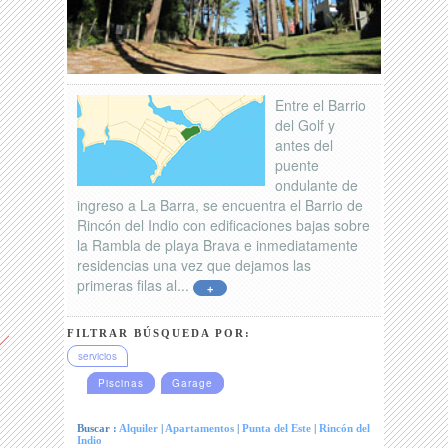
Entre el Barrio
del Golf y
antes del
puente
ondulante de
ingreso a La Barra, se encuentra el Barrio de
Rincón del Indio con edificaciones bajas sobre
la Rambla de playa Brava e inmediatamente
residencias una vez que dejamos las
primeras filas al...
+
FILTRAR BÚSQUEDA POR:
servicios
Piscinas
Garage
Buscar :
Alquiler
|
Apartamentos
|
Punta del Este
|
Rincón del
Indio