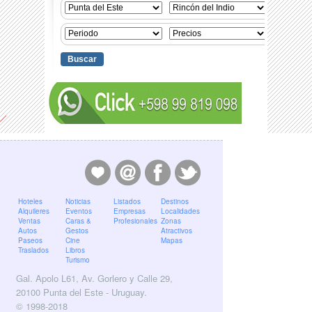
Hoteles
Noticias
Listados
Destinos
Alquileres
Eventos
Empresas
Localidades
Ventas
Caras &
Profesionales
Zonas
Autos
Gestos
Atractivos
Paseos
Cine
Mapas
Traslados
Libros
Turismo
Gal. Apolo L61, Av. Gorlero y Calle 29,
20100 Punta del Este - Uruguay.
© 1998-2018