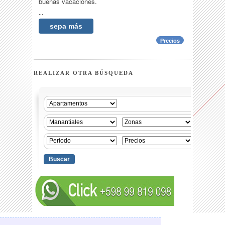
buenas vacaciones.
...
sepa más
Precios
REALIZAR OTRA BÚSQUEDA