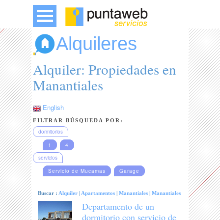
Alquileres
Alquiler: Propiedades en
Manantiales
English
FILTRAR BÚSQUEDA POR:
dormitorios
1
4
servicios
Servicio de Mucamas
Garage
Buscar :
Alquiler
|
Apartamentos
|
Manantiales
|
Manantiales
Departamento de un
dormitorio con servicio de