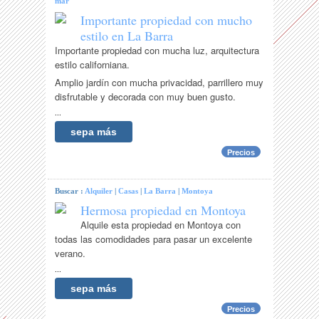
mar
Importante propiedad con mucho
estilo en La Barra
Importante propiedad con mucha luz, arquitectura
estilo californiana.
Amplio jardín con mucha privacidad, parrillero muy
disfrutable y decorada con muy buen gusto.
...
sepa más
Precios
Buscar :
Alquiler
|
Casas
|
La Barra
|
Montoya
Hermosa propiedad en Montoya
Alquile esta propiedad en Montoya con
todas las comodidades para pasar un excelente
verano.
...
sepa más
Precios