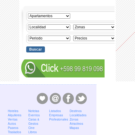
Hoteles
Noticias
Listados
Destinos
Alquileres
Eventos
Empresas
Localidades
Ventas
Caras &
Profesionales
Zonas
Autos
Gestos
Atractivos
Paseos
Cine
Mapas
Traslados
Libros