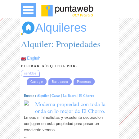
Alquileres
Alquiler: Propiedades
English
FILTRAR BÚSQUEDA POR:
servicios
Garage
Barbacoa
Piscinas
Buscar :
Alquiler
|
Casas
|
La Barra
|
El Chorro
Moderna propiedad con toda la
onda en lo mejor de El Chorro.
Líneas minimalistas y excelente decoración
conjugan en esta propiedad para pasar un
excelente verano.
...