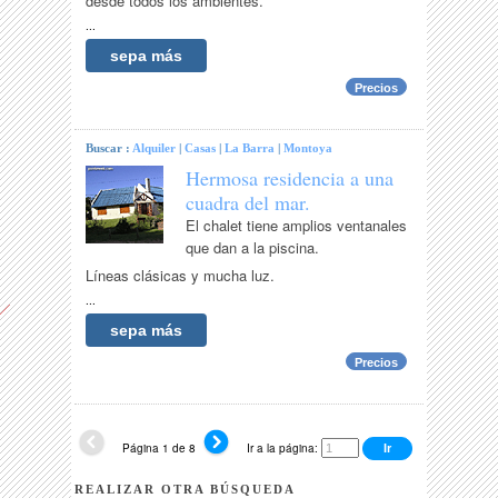
desde todos los ambientes.
...
sepa más
Precios
Buscar :
Alquiler
|
Casas
|
La Barra
|
Montoya
Hermosa residencia a una
cuadra del mar.
El chalet tiene amplios ventanales
que dan a la piscina.
Líneas clásicas y mucha luz.
...
sepa más
Precios
Página 1 de 8
Ir a la página:
REALIZAR OTRA BÚSQUEDA