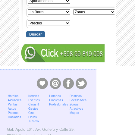
Hoteles
Noticias
Listados
Destinos
Alquileres
Eventos
Empresas
Localidades
Ventas
Caras &
Profesionales
Zonas
Autos
Gestos
Atractivos
Paseos
Cine
Mapas
Traslados
Libros
Turismo
Gal. Apolo L61, Av. Gorlero y Calle 29,