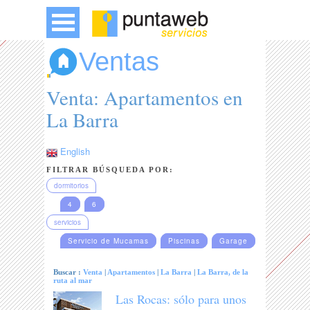
Ventas
Venta: Apartamentos en
La Barra
English
FILTRAR BÚSQUEDA POR:
dormitorios
4
6
servicios
Servicio de Mucamas
Piscinas
Garage
Buscar :
Venta
|
Apartamentos
|
La Barra
|
La Barra, de la
ruta al mar
Las Rocas: sólo para unos