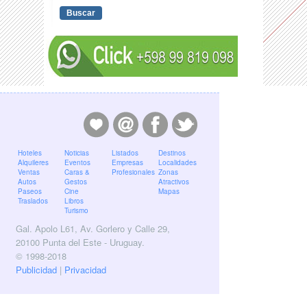
Hoteles
Noticias
Listados
Destinos
Alquileres
Eventos
Empresas
Localidades
Ventas
Caras &
Profesionales
Zonas
Autos
Gestos
Atractivos
Paseos
Cine
Mapas
Traslados
Libros
Turismo
Gal. Apolo L61, Av. Gorlero y Calle 29,
20100 Punta del Este - Uruguay.
© 1998-2018
Publicidad
|
Privacidad