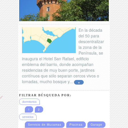
En la década
del 50 para
descentralizar
la zona de la
Península, se
inaugura el Hotel San Rafael, edificio
emblema del barrio, donde acompañan
residencias de muy buen porte, jardines
contínuos que sólo separan cercos vivos o
lomadas, mucho bosque y...
+
FILTRAR BÚSQUEDA POR:
dormitorios
1
2
servicios
Servicio de Mucamas
Piscinas
Garage